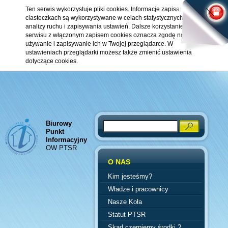
Ten serwis wykorzystuje pliki cookies. Informacje zapisane w
ciasteczkach są wykorzystywane w celach statystycznych,
analizy ruchu i zapisywania ustawień. Dalsze korzystanie z
serwisu z włączonym zapisem cookies oznacza zgodę na ich
używanie i zapisywanie ich w Twojej przeglądarce. W
ustawieniach przeglądarki możesz także zmienić ustawienia
dotyczące cookies.
Biurowy
Search
Punkt
Informacyjny
OW PTSR
O NAS
Kim jesteśmy?
Władze i pracownicy
Nasze Koła
Statut PTSR
Skąd czerpiemy środki ?