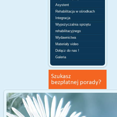
Asystent
Rehabilitacja w ośrodkach
Integracja
Wypożyczalnia sprzętu
rehabilitacyjnego
Wydawnictwa
Materiały video
Dołącz do nas !
Galeria