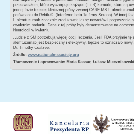
przeciwciałem, które wyczerpuje krążące (T i B) komórki, które są u
jednej fazie trzeciej klinicznej próby zwanej CARE-MS I, alemtuzum
porównaniu do Rebifu® (Interferon beta-1a firmy Serono). W innej fa
II alemtuzumab znacznie zredukował liczbę nawrotów i pogorszenia 
dwuletnim badaniu. Dane z tej próby były demonstrowane na corocz
Neurologii w kwietniu.
„Ludzie z SM potrzebują więcej opcji leczenia. Jeśli FDA przyjmie tę a
alemtuzumab jest bezpieczny i efektywny, będzie to oznaczało nowy,
Dr. Timothy Coatzee.
Źródło:
www.nationalmssociety.org
Tłumaczenie i opracowanie: Maria Kassur, Łukasz Miecznikowski