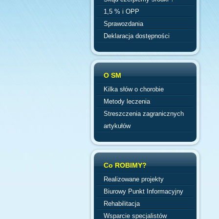
1,5 % i OPP
Sprawozdania
Deklaracja dostępności
O SM
Kilka słów o chorobie
Metody leczenia
Streszczenia zagranicznych
artykułów
Co ROBIMY?
Realizowane projekty
Biurowy Punkt Informacyjny
Rehabilitacja
Wsparcie specjalistów