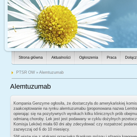
Strona główna
Aktualności
Ogłoszenia
Praca
Dołącz
PTSR OW
» Alemtuzumab
Alemtuzumab
Kompania Genzyme ogłosiła, że dostarczyła do amerykańskiej komisj
zaakceptowanie na rynku alemtuzumabu (proponowana nazwa Lemtra
opierając się na pozytywnych wynikach kilku klinicznych prób obejm
odmianą choroby. Lek jest jest podawany w cyklu dożylnych przeto
Komisja Leków) miała 60 dni aby zdecydować czy rozpatrzeć podanie 
zazwyczaj od 6 do 10 miesięcy.
SM wiąże się z atakami przeciwko tkankom mózgu i rdzenia kręgow