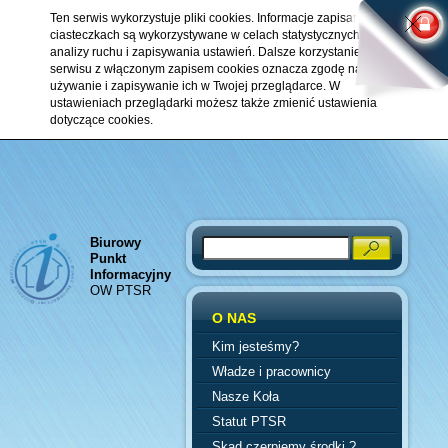
Ten serwis wykorzystuje pliki cookies. Informacje zapisane w
ciasteczkach są wykorzystywane w celach statystycznych,
analizy ruchu i zapisywania ustawień. Dalsze korzystanie z
serwisu z włączonym zapisem cookies oznacza zgodę na ich
używanie i zapisywanie ich w Twojej przeglądarce. W
ustawieniach przeglądarki możesz także zmienić ustawienia
dotyczące cookies.
Biurowy
Search
Punkt
Informacyjny
OW PTSR
O NAS
Kim jesteśmy?
Władze i pracownicy
Nasze Koła
Statut PTSR
Skąd czerpiemy środki ?