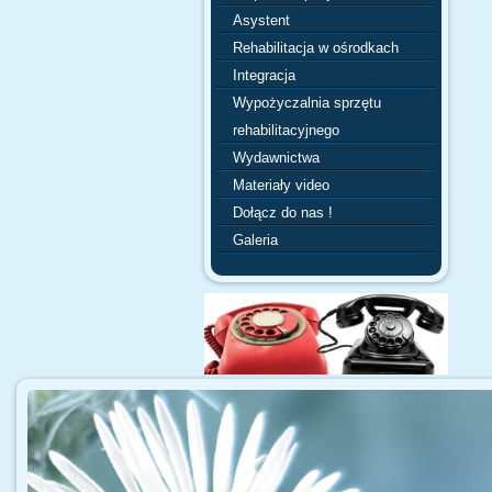
Asystent
Rehabilitacja w ośrodkach
Integracja
Wypożyczalnia sprzętu
rehabilitacyjnego
Wydawnictwa
Materiały video
Dołącz do nas !
Galeria