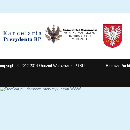
copyright © 2012-2014 Oddział Warszawski PTSR
Biurowy Punkt