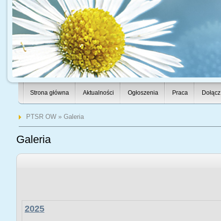
Strona główna
Aktualności
Ogłoszenia
Praca
Dołącz
PTSR OW
» Galeria
Galeria
2025