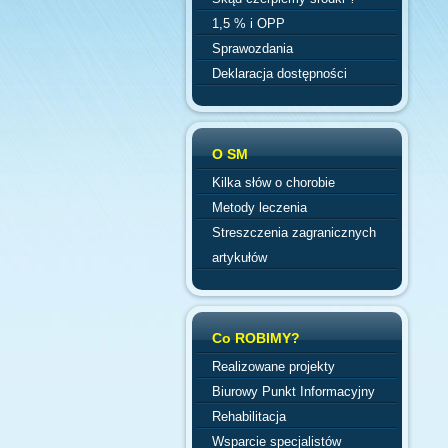
1,5 % i OPP
Sprawozdania
Deklaracja dostępności
O SM
Kilka słów o chorobie
Metody leczenia
Streszczenia zagranicznych
artykułów
Co ROBIMY?
Realizowane projekty
Biurowy Punkt Informacyjny
Rehabilitacja
Wsparcie specjalistów