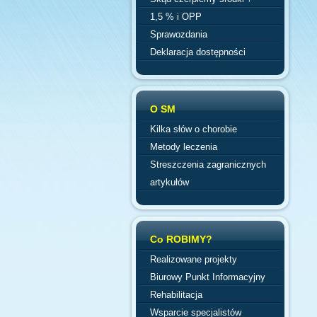
1,5 % i OPP
Sprawozdania
Deklaracja dostępności
O SM
Kilka słów o chorobie
Metody leczenia
Streszczenia zagranicznych
artykułów
Co ROBIMY?
Realizowane projekty
Biurowy Punkt Informacyjny
Rehabilitacja
Wsparcie specjalistów