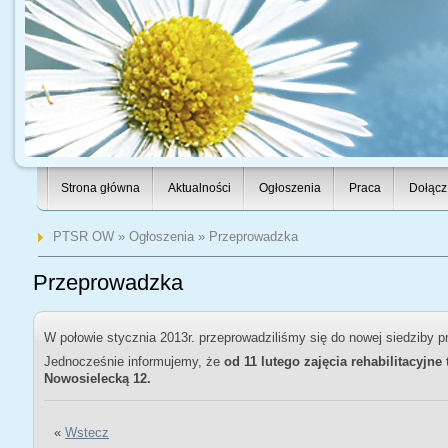
Strona główna
Aktualności
Ogłoszenia
Praca
Dołącz
PTSR OW
»
Ogłoszenia
» Przeprowadzka
Przeprowadzka
W połowie stycznia 2013r. przeprowadziliśmy się do nowej siedziby pr
Jednocześnie informujemy, że
od 11 lutego zajęcia rehabilitacyjne
Nowosielecką 12.
«
Wstecz