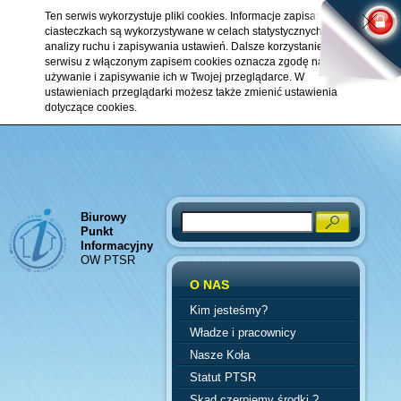
Ten serwis wykorzystuje pliki cookies. Informacje zapisane w
ciasteczkach są wykorzystywane w celach statystycznych,
analizy ruchu i zapisywania ustawień. Dalsze korzystanie z
serwisu z włączonym zapisem cookies oznacza zgodę na ich
używanie i zapisywanie ich w Twojej przeglądarce. W
ustawieniach przeglądarki możesz także zmienić ustawienia
dotyczące cookies.
Biurowy
Search
Punkt
Informacyjny
OW PTSR
O NAS
Kim jesteśmy?
Władze i pracownicy
Nasze Koła
Statut PTSR
Skąd czerpiemy środki ?