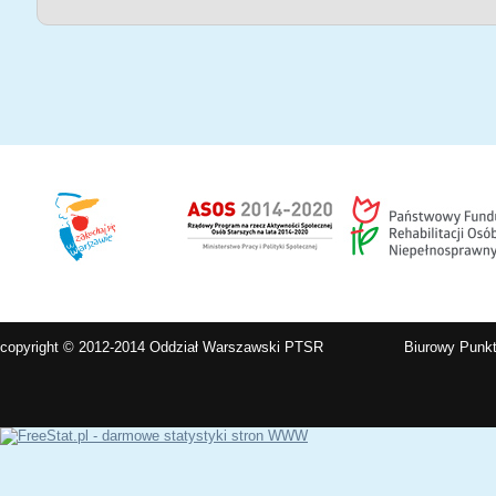
copyright © 2012-2014 Oddział Warszawski PTSR
Biurowy Punkt