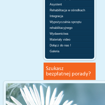
Asystent
Rehabilitacja w ośrodkach
Integracja
Wypożyczalnia sprzętu
rehabilitacyjnego
Wydawnictwa
Materiały video
Dołącz do nas !
Galeria