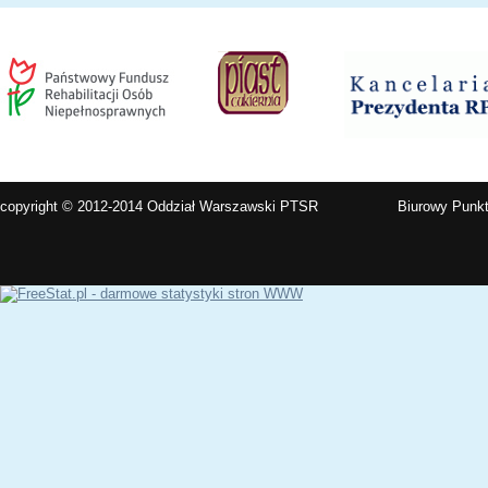
copyright © 2012-2014 Oddział Warszawski PTSR
Biurowy Punkt