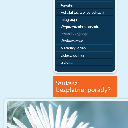
Asystent
Rehabilitacja w ośrodkach
Integracja
Wypożyczalnia sprzętu
rehabilitacyjnego
Wydawnictwa
Materiały video
Dołącz do nas !
Galeria