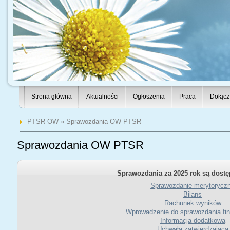
Strona główna
Aktualności
Ogłoszenia
Praca
Dołącz
PTSR OW
» Sprawozdania OW PTSR
Sprawozdania OW PTSR
Sprawozdania za 2025 rok są dostę
Sprawozdanie merytorycz
Bilans
Rachunek wyników
Wprowadzenie do sprawozdania fi
Informacja dodatkowa
Uchwała zatwierdzająca