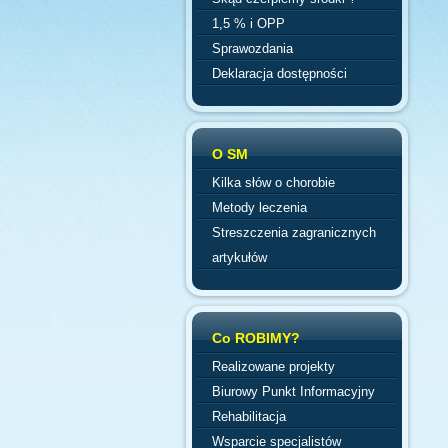
1,5 % i OPP
Sprawozdania
Deklaracja dostępności
O SM
Kilka słów o chorobie
Metody leczenia
Streszczenia zagranicznych
artykułów
Co ROBIMY?
Realizowane projekty
Biurowy Punkt Informacyjny
Rehabilitacja
Wsparcie specjalistów