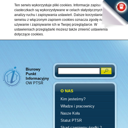
Ten serwis wykorzystuje pliki cookies. Informacje zapisane w
ciasteczkach są wykorzystywane w celach statystycznych,
analizy ruchu i zapisywania ustawień. Dalsze korzystanie z
serwisu z włączonym zapisem cookies oznacza zgodę na ich
używanie i zapisywanie ich w Twojej przeglądarce. W
ustawieniach przeglądarki możesz także zmienić ustawienia
dotyczące cookies.
Biurowy
Search
Punkt
Informacyjny
OW PTSR
O NAS
Kim jesteśmy?
Władze i pracownicy
Nasze Koła
Statut PTSR
Skąd czerpiemy środki ?