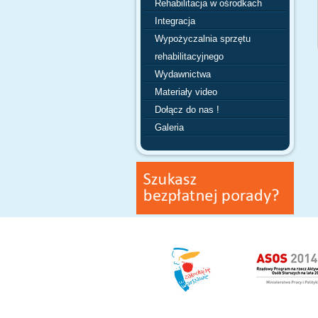
Rehabilitacja w ośrodkach
Integracja
Wypożyczalnia sprzętu
rehabilitacyjnego
Wydawnictwa
Materiały video
Dołącz do nas !
Galeria