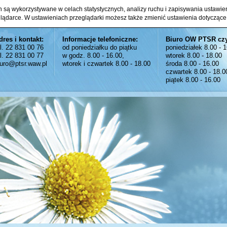
ch są wykorzystywane w celach statystycznych, analizy ruchu i zapisywania ustawi
glądarce. W ustawieniach przeglądarki możesz także zmienić ustawienia dotyczące
dres i kontakt:
Informacje telefoniczne:
Biuro OW PTSR cz
el. 22 831 00 76
od poniedziałku do piątku
poniedziałek 8.00 - 
el. 22 831 00 77
w godz. 8.00 - 16.00,
wtorek 8.00 - 18.00
iuro@ptsr.waw.pl
wtorek i czwartek 8.00 - 18.00
środa 8.00 - 16.00
czwartek 8.00 - 18.0
piątek 8.00 - 16.00