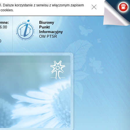
eń. Dalsze korzystanie z serwisu z włączonym zapisem
 cookies.
ynne:
Biurowy
16.00
Punkt
Informacyjny
OW PTSR
0