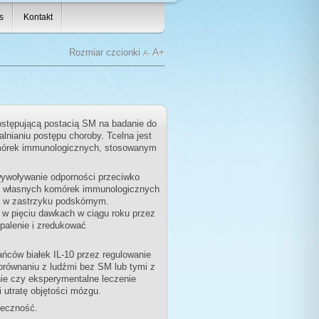
s
Kontakt
A+
Rozmiar czcionki
A-
stępującą postacią SM na badanie do
lnianiu postępu choroby. Tcelna jest
mórek immunologicznych, stosowanym
wywoływanie odporności przeciwko
go własnych komórek immunologicznych
e w zastrzyku podskórnym.
w pięciu dawkach w ciągu roku przez
palenie i zredukować
ńców białek IL-10 przez regulowanie
orównaniu z ludźmi bez SM lub tymi z
ie czy eksperymentalne leczenie
 utratę objętości mózgu.
teczność.