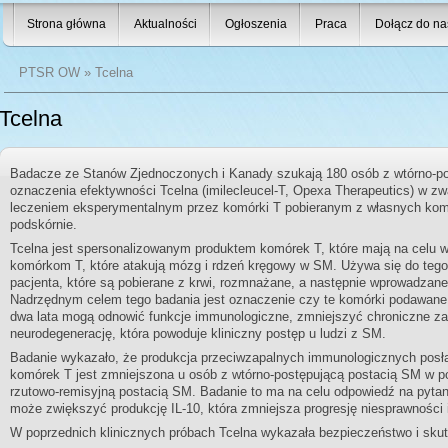
Strona główna
Aktualności
Ogłoszenia
Praca
Dołącz do na
PTSR OW
» Tcelna
Tcelna
Badacze ze Stanów Zjednoczonych i Kanady szukają 180 osób z wtórno-po
oznaczenia efektywności Tcelna (imilecleucel-T, Opexa Therapeutics) w zwa
leczeniem eksperymentalnym przez komórki T pobieranym z własnych ko
podskórnie.
Tcelna jest spersonalizowanym produktem komórek T, które mają na celu 
komórkom T, które atakują mózg i rdzeń kręgowy w SM. Używa się do te
pacjenta, które są pobierane z krwi, rozmnażane, a następnie wprowadzan
Nadrzędnym celem tego badania jest oznaczenie czy te komórki podawane 
dwa lata mogą odnowić funkcje immunologiczne, zmniejszyć chroniczne za
neurodegenerację, która powoduje kliniczny postęp u ludzi z SM.
Badanie wykazało, że produkcja przeciwzapalnych immunologicznych posła
komórek T jest zmniejszona u osób z wtórno-postępującą postacią SM w p
rzutowo-remisyjną postacią SM. Badanie to ma na celu odpowiedź na pytan
może zwiększyć produkcję IL-10, która zmniejsza progresję niesprawności i
W poprzednich klinicznych próbach Tcelna wykazała bezpieczeństwo i sku