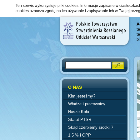
Ten serwis wykorzystuje pliki cookies. Informacje zapisane w ciasteczka
cookies oznacza zgodę na ich używanie i zapisywanie ich w Twojej prze
A
t
t
b
O NAS
Kim jesteśmy?
Władze i pracownicy
Nasze Koła
Statut PTSR
Skąd czerpiemy środki ?
1,5 % i OPP