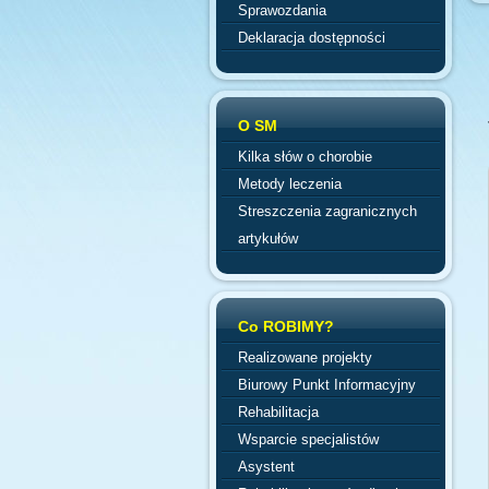
Sprawozdania
Deklaracja dostępności
O SM
Kilka słów o chorobie
Metody leczenia
Streszczenia zagranicznych
artykułów
Co ROBIMY?
Realizowane projekty
Biurowy Punkt Informacyjny
Rehabilitacja
Wsparcie specjalistów
Asystent