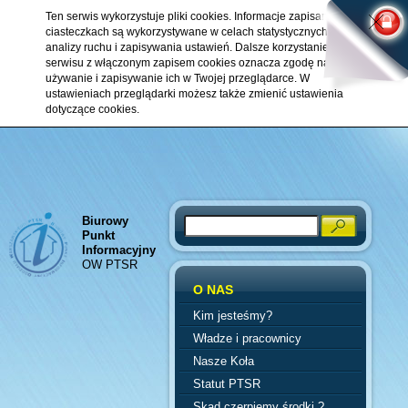
Ten serwis wykorzystuje pliki cookies. Informacje zapisane w
ciasteczkach są wykorzystywane w celach statystycznych,
analizy ruchu i zapisywania ustawień. Dalsze korzystanie z
serwisu z włączonym zapisem cookies oznacza zgodę na ich
używanie i zapisywanie ich w Twojej przeglądarce. W
ustawieniach przeglądarki możesz także zmienić ustawienia
dotyczące cookies.
Biurowy
Search
Punkt
Informacyjny
OW PTSR
O NAS
Kim jesteśmy?
Władze i pracownicy
Nasze Koła
Statut PTSR
Skąd czerpiemy środki ?