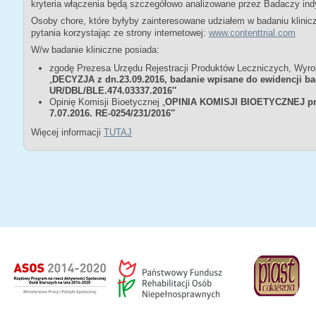
kryteria włączenia będą szczegółowo analizowane przez Badaczy in
Osoby chore, które byłyby zainteresowane udziałem w badaniu kli
pytania korzystając ze strony internetowej:
www.contenttrial.com
W/w badanie kliniczne posiada:
zgodę Prezesa Urzędu Rejestracji Produktów Leczniczych, Wyr
„
DECYZJA z dn.23.09.2016, badanie wpisane do ewidencji b
UR/DBL/BLE.474.03337.2016″
Opinię Komisji Bioetycznej „
OPINIA KOMISJI BIOETYCZNEJ prz
7.07.2016. RE-0254/231/2016″
Więcej informacji
TUTAJ