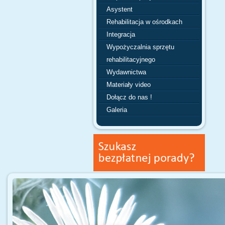
Asystent
Rehabilitacja w ośrodkach
Integracja
Wypożyczalnia sprzętu
rehabilitacyjnego
Wydawnictwa
Materiały video
Dołącz do nas !
Galeria