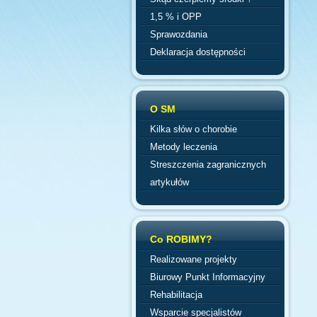
1,5 % i OPP
Sprawozdania
Deklaracja dostępności
O SM
Kilka słów o chorobie
Metody leczenia
Streszczenia zagranicznych
artykułów
Co ROBIMY?
Realizowane projekty
Biurowy Punkt Informacyjny
Rehabilitacja
Wsparcie specjalistów