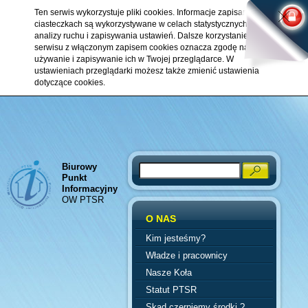
Ten serwis wykorzystuje pliki cookies. Informacje zapisane w
ciasteczkach są wykorzystywane w celach statystycznych,
analizy ruchu i zapisywania ustawień. Dalsze korzystanie z
serwisu z włączonym zapisem cookies oznacza zgodę na ich
używanie i zapisywanie ich w Twojej przeglądarce. W
ustawieniach przeglądarki możesz także zmienić ustawienia
dotyczące cookies.
Biurowy
Search
Punkt
Informacyjny
OW PTSR
O NAS
Kim jesteśmy?
Władze i pracownicy
Nasze Koła
Statut PTSR
Skąd czerpiemy środki ?