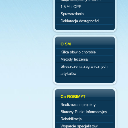
1,5 % i OPP
Sprawozdania
Deklaracja dostępności
O SM
Kilka słów o chorobie
Metody leczenia
Streszczenia zagranicznych
artykułów
Co ROBIMY?
Realizowane projekty
Biurowy Punkt Informacyjny
Rehabilitacja
Wsparcie specjalistów