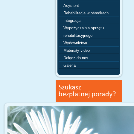
Asystent
Rehabilitacja w ośrodkach
Integracja
Wypożyczalnia sprzętu
rehabilitacyjnego
Wydawnictwa
Materiały video
Dołącz do nas !
Galeria