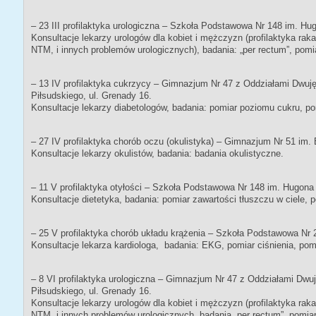
– 23 III profilaktyka urologiczna – Szkoła Podstawowa Nr 148 im. Hug
Konsultacje lekarzy urologów dla kobiet i mężczyzn (profilaktyka rak
NTM, i innych problemów urologicznych), badania: „per rectum”, pomia
– 13 IV profilaktyka cukrzycy – Gimnazjum Nr 47 z Oddziałami Dwuj
Piłsudskiego, ul. Grenady 16.
Konsultacje lekarzy diabetologów, badania: pomiar poziomu cukru, pom
– 27 IV profilaktyka chorób oczu (okulistyka) – Gimnazjum Nr 51 im. 
Konsultacje lekarzy okulistów, badania: badania okulistyczne.
– 11 V profilaktyka otyłości – Szkoła Podstawowa Nr 148 im. Hugona 
Konsultacje dietetyka, badania: pomiar zawartości tłuszczu w ciele, 
– 25 V profilaktyka chorób układu krążenia – Szkoła Podstawowa Nr 2
Konsultacje lekarza kardiologa, badania: EKG, pomiar ciśnienia, pomi
– 8 VI profilaktyka urologiczna – Gimnazjum Nr 47 z Oddziałami Dw
Piłsudskiego, ul. Grenady 16.
Konsultacje lekarzy urologów dla kobiet i mężczyzn (profilaktyka rak
NTM, i innych problemów urologicznych, badania „per rectum”, pomiar