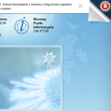
eń. Dalsze korzystanie z serwisu z włączonym zapisem
 cookies.
ynne:
Biurowy
16.00
Punkt
Informacyjny
OW PTSR
0