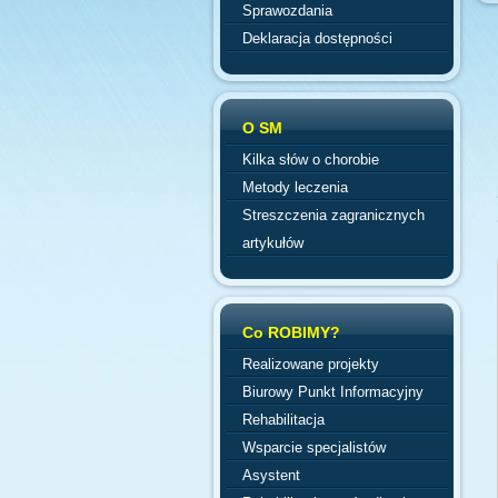
Sprawozdania
Deklaracja dostępności
O SM
Kilka słów o chorobie
Metody leczenia
Streszczenia zagranicznych
artykułów
Co ROBIMY?
Realizowane projekty
Biurowy Punkt Informacyjny
Rehabilitacja
Wsparcie specjalistów
Asystent