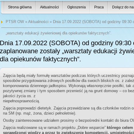
Strona główna
Aktualności
Ogłoszenia
Praca
Dołącz do na
PTSR OW
»
Aktualności
» Dnia 17.09.2022 (SOBOTA) od godziny 09:30 d
„warsztaty edukacji żywieniowej dla opiekunów faktycznych”.
Dnia 17.09.2022 (SOBOTA) od godziny 09:30 
zaplanowane zostały „warsztaty edukacji żywi
dla opiekunów faktycznych”.
Zajęcia będą miały formułę warsztatów podczas których uczestnicy poznają
sposobów przygotowania zdrowych posiłków dla swoich bliskich os. z zale
komponowania dziennego jadłospisu. Wykonają własnoręcznie posiłki, tak
pozytywnej zmiany i tym sposobem przenieść ją na grunt domowy – co bez
jakości życia os. z
niepełnosprawnością.
Zajęcia poprowadzi dietetyk. Zajęcia przewidziane są dla członków rodzin
na SM (np. mąż, żona, dzieci pełnoletnie).
Osoby zainteresowane udziałem prosimy o bezpośredni kontakt do biura
Zajęcia realizowane są w ramach projektu „Dobre wsparcie”
którego celem
sprawdzonej wiedzy a przez to zwiększenie kompetencji, umiejętnośc