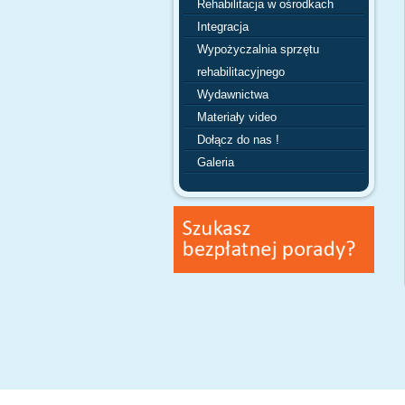
Rehabilitacja w ośrodkach
Integracja
Wypożyczalnia sprzętu
rehabilitacyjnego
Wydawnictwa
Materiały video
Dołącz do nas !
Galeria