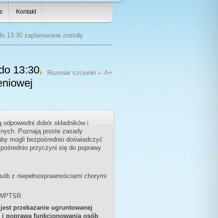
s
Kontakt
o 13:30 zaplanowane zostały
do 13:30
A+
Rozmiar czcionki
A-
eniowej
 odpowiedni dobór składników i
żnych. Poznają proste zasady
 aby mogli bezpośrednio doświadczyć
pośrednio przyczyni się do poprawy
 osób z niepełnosprawnościami chorymi
 OWPTSR.
 jest przekazanie ugruntowanej
i i poprawa funkcjonowania osób