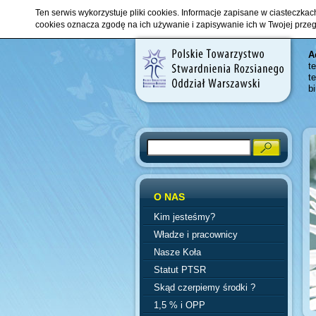
Ten serwis wykorzystuje pliki cookies. Informacje zapisane w ciasteczka
cookies oznacza zgodę na ich używanie i zapisywanie ich w Twojej prze
A
t
t
b
Search
O NAS
Kim jesteśmy?
Władze i pracownicy
Nasze Koła
Statut PTSR
Skąd czerpiemy środki ?
1,5 % i OPP