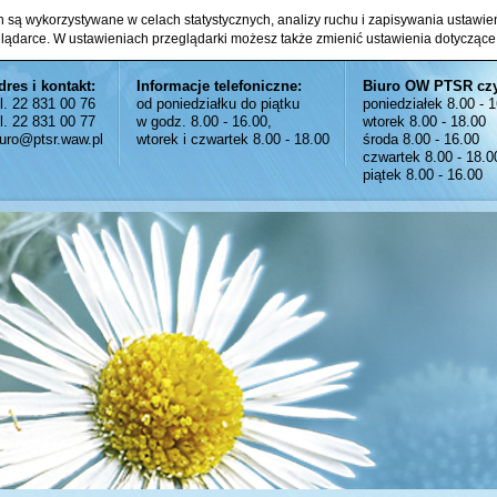
ch są wykorzystywane w celach statystycznych, analizy ruchu i zapisywania ustawi
glądarce. W ustawieniach przeglądarki możesz także zmienić ustawienia dotyczące
dres i kontakt:
Informacje telefoniczne:
Biuro OW PTSR cz
el. 22 831 00 76
od poniedziałku do piątku
poniedziałek 8.00 - 
el. 22 831 00 77
w godz. 8.00 - 16.00,
wtorek 8.00 - 18.00
iuro@ptsr.waw.pl
wtorek i czwartek 8.00 - 18.00
środa 8.00 - 16.00
czwartek 8.00 - 18.0
piątek 8.00 - 16.00