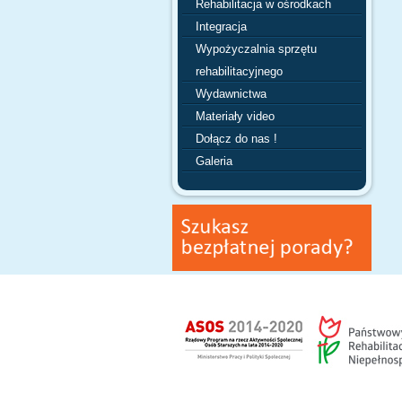
Rehabilitacja w ośrodkach
Integracja
Wypożyczalnia sprzętu
rehabilitacyjnego
Wydawnictwa
Materiały video
Dołącz do nas !
Galeria