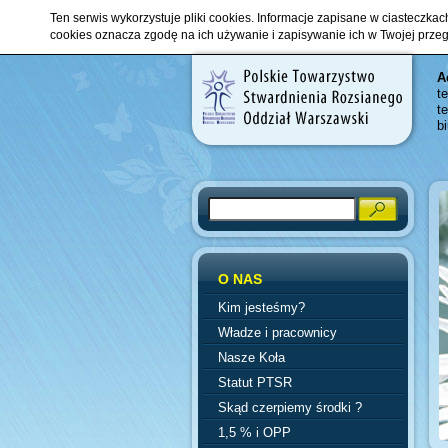
Ten serwis wykorzystuje pliki cookies. Informacje zapisane w ciasteczka
cookies oznacza zgodę na ich używanie i zapisywanie ich w Twojej prze
A
t
t
b
Search
O NAS
Kim jesteśmy?
Władze i pracownicy
Nasze Koła
Statut PTSR
Skąd czerpiemy środki ?
1,5 % i OPP