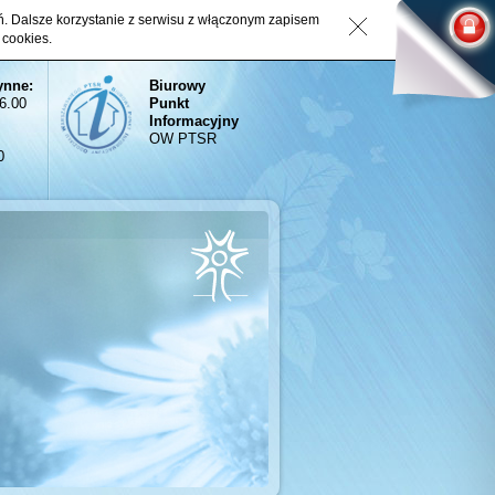
eń. Dalsze korzystanie z serwisu z włączonym zapisem
 cookies.
ynne:
Biurowy
16.00
Punkt
Informacyjny
OW PTSR
0