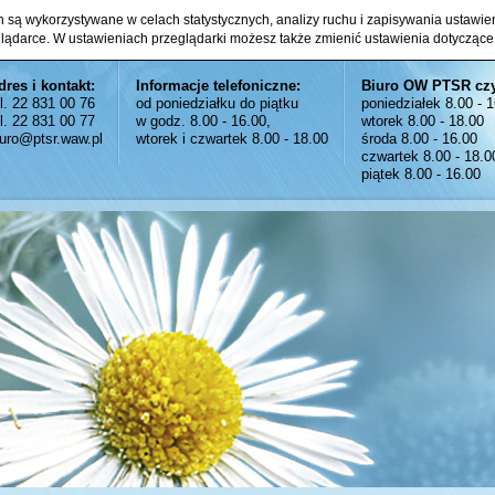
ch są wykorzystywane w celach statystycznych, analizy ruchu i zapisywania ustawi
glądarce. W ustawieniach przeglądarki możesz także zmienić ustawienia dotyczące
dres i kontakt:
Informacje telefoniczne:
Biuro OW PTSR cz
el. 22 831 00 76
od poniedziałku do piątku
poniedziałek 8.00 - 
el. 22 831 00 77
w godz. 8.00 - 16.00,
wtorek 8.00 - 18.00
iuro@ptsr.waw.pl
wtorek i czwartek 8.00 - 18.00
środa 8.00 - 16.00
czwartek 8.00 - 18.0
piątek 8.00 - 16.00