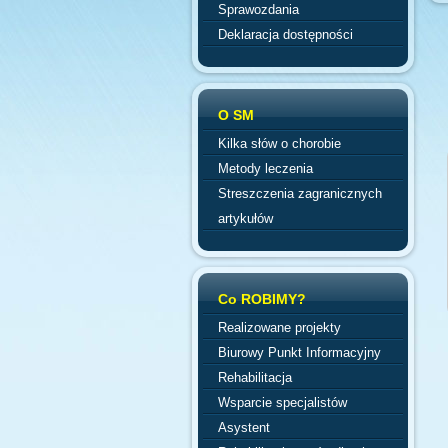
Sprawozdania
Deklaracja dostępności
O SM
Kilka słów o chorobie
Metody leczenia
Streszczenia zagranicznych
artykułów
Co ROBIMY?
Realizowane projekty
Biurowy Punkt Informacyjny
Rehabilitacja
Wsparcie specjalistów
Asystent