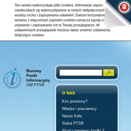
Ten serwis wykorzystuje pliki cookies. Informacje zapisane w
ciasteczkach są wykorzystywane w celach statystycznych,
analizy ruchu i zapisywania ustawień. Dalsze korzystanie z
serwisu z włączonym zapisem cookies oznacza zgodę na ich
używanie i zapisywanie ich w Twojej przeglądarce. W
ustawieniach przeglądarki możesz także zmienić ustawienia
dotyczące cookies.
Biurowy
Search
Punkt
Informacyjny
OW PTSR
O NAS
Kim jesteśmy?
Władze i pracownicy
Nasze Koła
Statut PTSR
Skąd czerpiemy środki ?