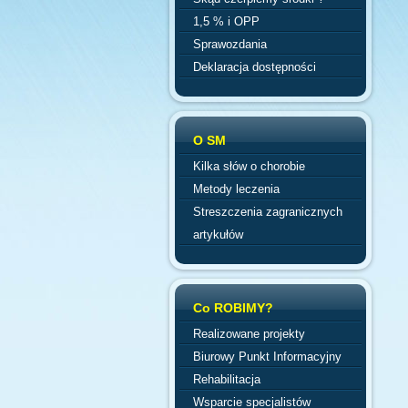
1,5 % i OPP
Sprawozdania
Deklaracja dostępności
O SM
Kilka słów o chorobie
Metody leczenia
Streszczenia zagranicznych
artykułów
Co ROBIMY?
Realizowane projekty
Biurowy Punkt Informacyjny
Rehabilitacja
Wsparcie specjalistów