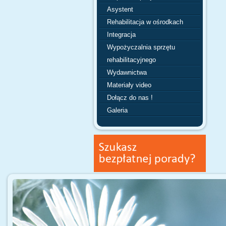
Asystent
Rehabilitacja w ośrodkach
Integracja
Wypożyczalnia sprzętu
rehabilitacyjnego
Wydawnictwa
Materiały video
Dołącz do nas !
Galeria