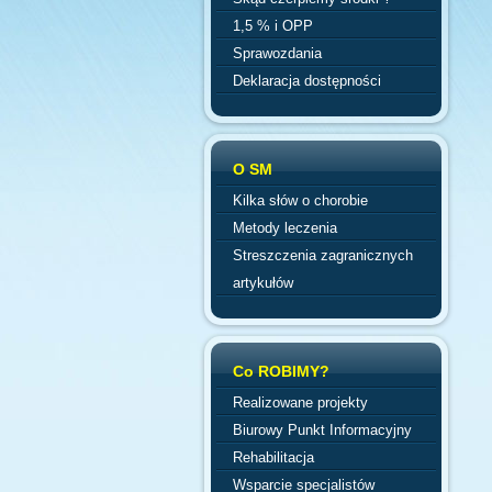
1,5 % i OPP
Sprawozdania
Deklaracja dostępności
O SM
Kilka słów o chorobie
Metody leczenia
Streszczenia zagranicznych
artykułów
Co ROBIMY?
Realizowane projekty
Biurowy Punkt Informacyjny
Rehabilitacja
Wsparcie specjalistów