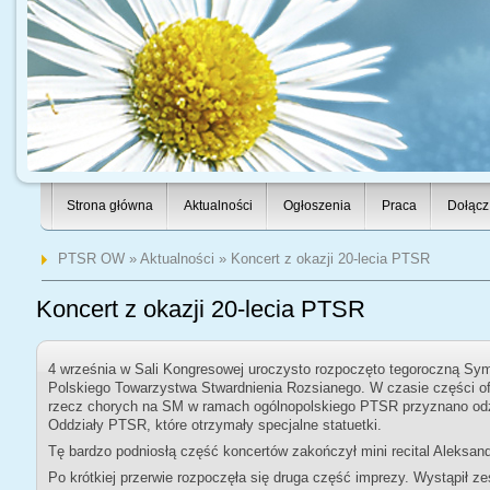
Strona główna
Aktualności
Ogłoszenia
Praca
Dołącz
PTSR OW
»
Aktualności
» Koncert z okazji 20-lecia PTSR
Koncert z okazji 20-lecia PTSR
4 września w Sali Kongresowej uroczysto rozpoczęto tegoroczną Sym
Polskiego Towarzystwa Stwardnienia Rozsianego.
W czasie części of
rzecz chorych na SM w ramach ogólnopolskiego PTSR przyznano od
Oddziały PTSR, które otrzymały specjalne statuetki.
Tę bardzo podniosłą część koncertów zakończył mini recital Aleksandr
Po krótkiej przerwie rozpoczęła się druga część imprezy. Wystąpił ze