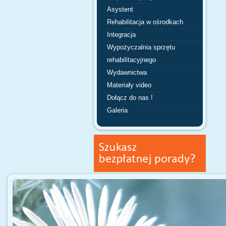
Asystent
Rehabilitacja w ośrodkach
Integracja
Wypożyczalnia sprzętu
rehabilitacyjnego
Wydawnictwa
Materiały video
Dołącz do nas !
Galeria