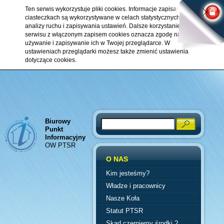
Ten serwis wykorzystuje pliki cookies. Informacje zapisane w
ciasteczkach są wykorzystywane w celach statystycznych,
analizy ruchu i zapisywania ustawień. Dalsze korzystanie z
serwisu z włączonym zapisem cookies oznacza zgodę na ich
używanie i zapisywanie ich w Twojej przeglądarce. W
ustawieniach przeglądarki możesz także zmienić ustawienia
dotyczące cookies.
Biurowy
Search
Punkt
Informacyjny
OW PTSR
O NAS
Kim jesteśmy?
Władze i pracownicy
Nasze Koła
Statut PTSR
Skąd czerpiemy środki ?