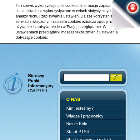
Ten serwis wykorzystuje pliki cookies. Informacje zapisane w
ciasteczkach są wykorzystywane w celach statystycznych,
analizy ruchu i zapisywania ustawień. Dalsze korzystanie z
serwisu z włączonym zapisem cookies oznacza zgodę na ich
używanie i zapisywanie ich w Twojej przeglądarce. W
ustawieniach przeglądarki możesz także zmienić ustawienia
dotyczące cookies.
Biurowy
Search
Punkt
Informacyjny
OW PTSR
O NAS
Kim jesteśmy?
Władze i pracownicy
Nasze Koła
Statut PTSR
Skąd czerpiemy środki ?