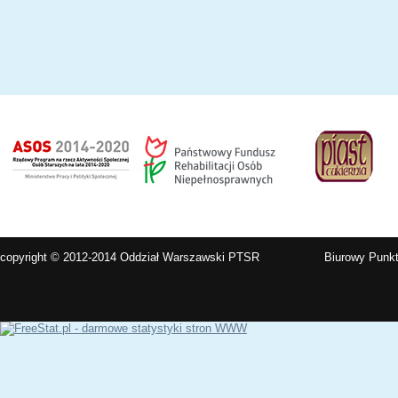
copyright © 2012-2014 Oddział Warszawski PTSR
Biurowy Punkt