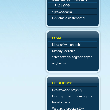
1,5 % i OPP
Sprawozdania
Deklaracja dostępności
O SM
Kilka słów o chorobie
Metody leczenia
Streszczenia zagranicznych
artykułów
Co ROBIMY?
Realizowane projekty
Biurowy Punkt Informacyjny
Rehabilitacja
Wsparcie specjalistów