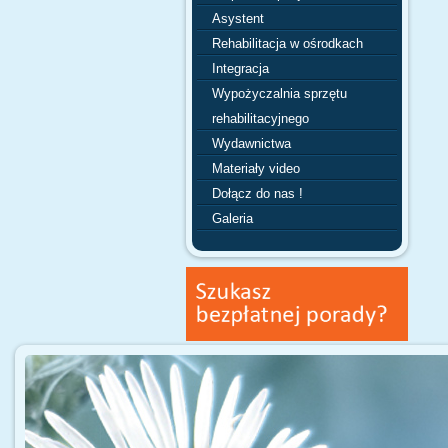
Asystent
Rehabilitacja w ośrodkach
Integracja
Wypożyczalnia sprzętu
rehabilitacyjnego
Wydawnictwa
Materiały video
Dołącz do nas !
Galeria