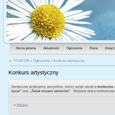
Strona główna
Aktualności
Ogłoszenia
Praca
Dołącz
PTSR OW
»
Ogłoszenia
» Konkurs artystyczny
Konkurs artystyczny
Serdecznie dziękujemy wszystkim, którzy wzięli udział w
konkursie 
życia”
oraz
„Świat oczami seniorów”
. Wybrane prace konkursowe s
«
Wstecz