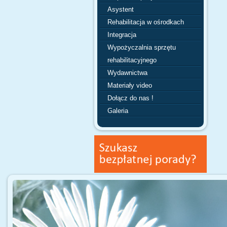
Asystent
Rehabilitacja w ośrodkach
Integracja
Wypożyczalnia sprzętu
rehabilitacyjnego
Wydawnictwa
Materiały video
Dołącz do nas !
Galeria