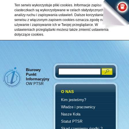
Ten serwis wykorzystuje pliki cookies. Informacje zapisane w
ciasteczkach są wykorzystywane w celach statystycznych,
analizy ruchu i zapisywania ustawień. Dalsze korzystanie z
serwisu z włączonym zapisem cookies oznacza zgodę na ich
używanie i zapisywanie ich w Twojej przeglądarce. W
ustawieniach przeglądarki możesz także zmienić ustawienia
dotyczące cookies.
Biurowy
Search
Punkt
Informacyjny
OW PTSR
O NAS
Kim jesteśmy?
Władze i pracownicy
Nasze Koła
Statut PTSR
Skąd czerpiemy środki ?