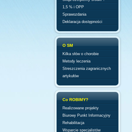
1,5 % i OPP
Sprawozdania
Deklaracja dostępności
O SM
Kilka słów o chorobie
Metody leczenia
Streszczenia zagranicznych
artykułów
Co ROBIMY?
Realizowane projekty
Biurowy Punkt Informacyjny
Rehabilitacja
Wsparcie specjalistów