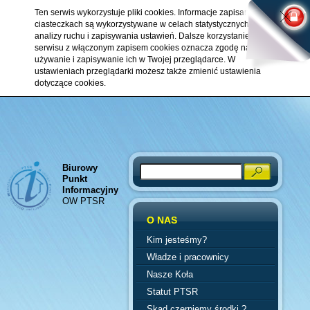
Ten serwis wykorzystuje pliki cookies. Informacje zapisane w
ciasteczkach są wykorzystywane w celach statystycznych,
analizy ruchu i zapisywania ustawień. Dalsze korzystanie z
serwisu z włączonym zapisem cookies oznacza zgodę na ich
używanie i zapisywanie ich w Twojej przeglądarce. W
ustawieniach przeglądarki możesz także zmienić ustawienia
dotyczące cookies.
Biurowy
Search
Punkt
Informacyjny
OW PTSR
O NAS
Kim jesteśmy?
Władze i pracownicy
Nasze Koła
Statut PTSR
Skąd czerpiemy środki ?