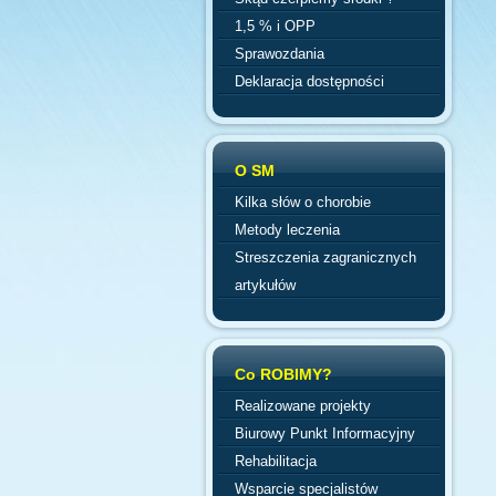
1,5 % i OPP
Sprawozdania
Deklaracja dostępności
O SM
Kilka słów o chorobie
Metody leczenia
Streszczenia zagranicznych
artykułów
Co ROBIMY?
Realizowane projekty
Biurowy Punkt Informacyjny
Rehabilitacja
Wsparcie specjalistów