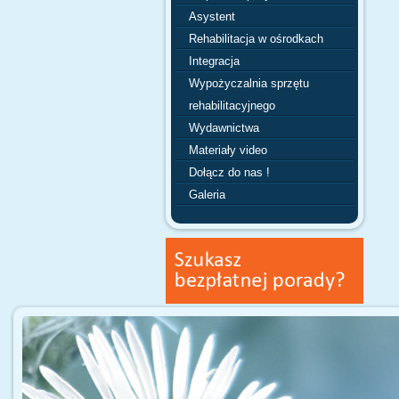
Asystent
Rehabilitacja w ośrodkach
Integracja
Wypożyczalnia sprzętu
rehabilitacyjnego
Wydawnictwa
Materiały video
Dołącz do nas !
Galeria