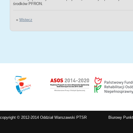
środków PFRON.
«
Wstecz
copyright © 2012-2014 Oddział Warszawski PTSR
Biurowy Punkt