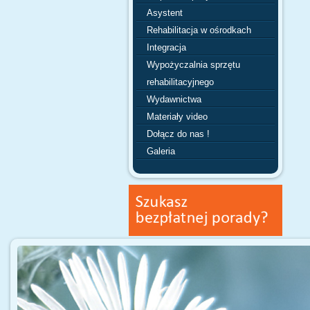
Asystent
Rehabilitacja w ośrodkach
Integracja
Wypożyczalnia sprzętu
rehabilitacyjnego
Wydawnictwa
Materiały video
Dołącz do nas !
Galeria