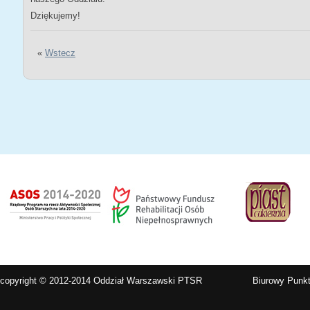
Dziękujemy!
«
Wstecz
copyright © 2012-2014 Oddział Warszawski PTSR
Biurowy Punkt