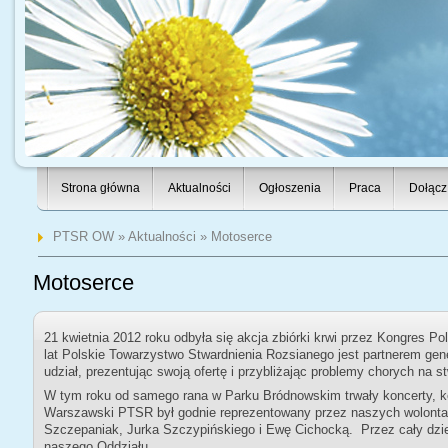
Strona główna
Aktualności
Ogłoszenia
Praca
Dołącz
PTSR OW
»
Aktualności
» Motoserce
Motoserce
21 kwietnia 2012 roku odbyła się akcja zbiórki krwi przez Kongres 
lat Polskie Towarzystwo Stwardnienia Rozsianego jest partnerem gener
udział, prezentując swoją ofertę i przybliżając problemy chorych na s
W tym roku od samego rana w Parku Bródnowskim trwały koncerty, kon
Warszawski PTSR był godnie reprezentowany przez naszych wolonta
Szczepaniak, Jurka Szczypińskiego i Ewę Cichocką. Przez cały dzień
naszego Oddziału.