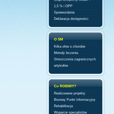
1,5 % i OPP
Sprawozdania
Deklaracja dostępności
O SM
Kilka słów o chorobie
Metody leczenia
Streszczenia zagranicznych
artykułów
Co ROBIMY?
Realizowane projekty
Biurowy Punkt Informacyjny
Rehabilitacja
Wsparcie specjalistów