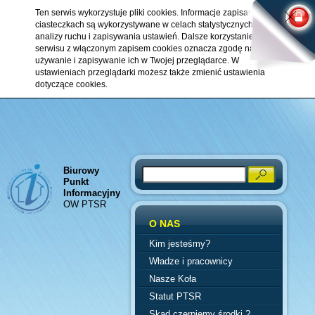
Ten serwis wykorzystuje pliki cookies. Informacje zapisane w
ciasteczkach są wykorzystywane w celach statystycznych,
analizy ruchu i zapisywania ustawień. Dalsze korzystanie z
serwisu z włączonym zapisem cookies oznacza zgodę na ich
używanie i zapisywanie ich w Twojej przeglądarce. W
ustawieniach przeglądarki możesz także zmienić ustawienia
dotyczące cookies.
Biurowy
Search
Punkt
Informacyjny
OW PTSR
O NAS
Kim jesteśmy?
Władze i pracownicy
Nasze Koła
Statut PTSR
Skąd czerpiemy środki ?