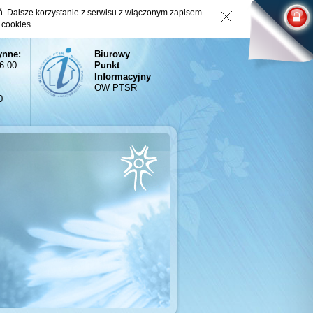
eń. Dalsze korzystanie z serwisu z włączonym zapisem
 cookies.
ynne:
Biurowy
16.00
Punkt
Informacyjny
OW PTSR
0