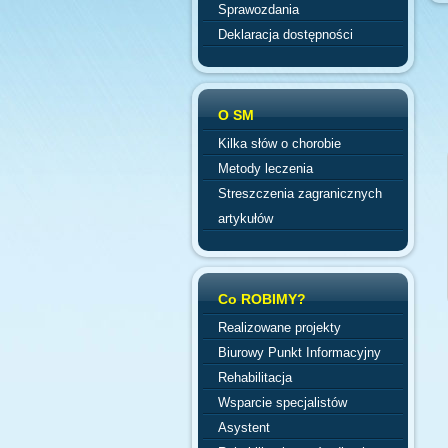
Sprawozdania
Deklaracja dostępności
O SM
Kilka słów o chorobie
Metody leczenia
Streszczenia zagranicznych
artykułów
Co ROBIMY?
Realizowane projekty
Biurowy Punkt Informacyjny
Rehabilitacja
Wsparcie specjalistów
Asystent