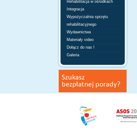
Rehabilitacja w ośrodkach
Integracja
Wypożyczalnia sprzętu
rehabilitacyjnego
Wydawnictwa
Materiały video
Dołącz do nas !
Galeria