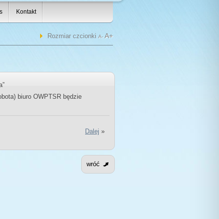
s
Kontakt
A+
Rozmiar czcionki
A-
a”
(sobota) biuro OWPTSR będzie
Dalej
»
wróć