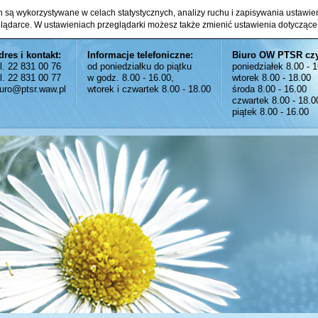
ch są wykorzystywane w celach statystycznych, analizy ruchu i zapisywania ustawi
glądarce. W ustawieniach przeglądarki możesz także zmienić ustawienia dotyczące
dres i kontakt:
Informacje telefoniczne:
Biuro OW PTSR cz
el. 22 831 00 76
od poniedziałku do piątku
poniedziałek 8.00 - 
el. 22 831 00 77
w godz. 8.00 - 16.00,
wtorek 8.00 - 18.00
iuro@ptsr.waw.pl
wtorek i czwartek 8.00 - 18.00
środa 8.00 - 16.00
czwartek 8.00 - 18.0
piątek 8.00 - 16.00