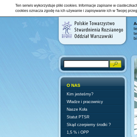
Ten serwis wykorzystuje pliki cookies. Informacje zapisane w ciasteczka
cookies oznacza zgodę na ich używanie i zapisywanie ich w Twojej prze
A
t
t
b
Search
O NAS
Kim jesteśmy?
Władze i pracownicy
Nasze Koła
Statut PTSR
Skąd czerpiemy środki ?
1,5 % i OPP