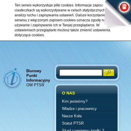
Ten serwis wykorzystuje pliki cookies. Informacje zapisane w
ciasteczkach są wykorzystywane w celach statystycznych,
analizy ruchu i zapisywania ustawień. Dalsze korzystanie z
serwisu z włączonym zapisem cookies oznacza zgodę na ich
używanie i zapisywanie ich w Twojej przeglądarce. W
ustawieniach przeglądarki możesz także zmienić ustawienia
dotyczące cookies.
Biurowy
Search
Punkt
Informacyjny
OW PTSR
O NAS
Kim jesteśmy?
Władze i pracownicy
Nasze Koła
Statut PTSR
Skąd czerpiemy środki ?