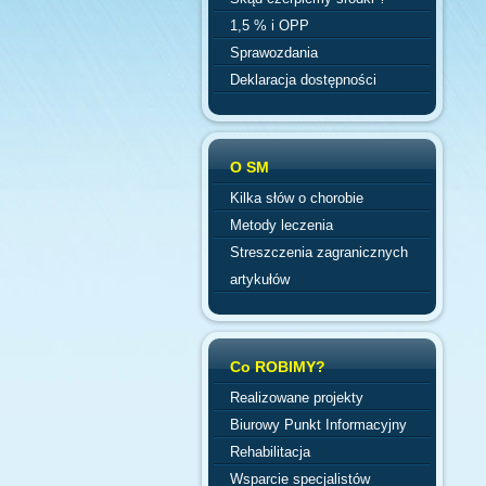
1,5 % i OPP
Sprawozdania
Deklaracja dostępności
O SM
Kilka słów o chorobie
Metody leczenia
Streszczenia zagranicznych
artykułów
Co ROBIMY?
Realizowane projekty
Biurowy Punkt Informacyjny
Rehabilitacja
Wsparcie specjalistów