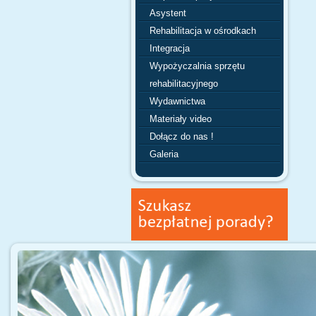
Asystent
Rehabilitacja w ośrodkach
Integracja
Wypożyczalnia sprzętu
rehabilitacyjnego
Wydawnictwa
Materiały video
Dołącz do nas !
Galeria