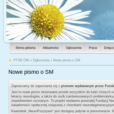
Strona główna
Aktualności
Ogłoszenia
Praca
Dołącz
PTSR OW
»
Ogłoszenia
» Nowe pismo o SM
Nowe pismo o SM
Zapraszamy do zapoznania się z
pismem wydawanym przez Fundac
Jest to nowe pismo skierowane przede wszystkim do ludzi chorych na
lekarzy neurologów, a także do osób zainteresowanych problematyk
stwardnieniem rozsianym. To projekt niedawno powstałej Fundacji Ne
świadomości społecznej związanej z chorobami neurodegeneracyjnym
Kwartalnik „NeuroPozytywni” jest dostępny jedynie w prenumeracie. K