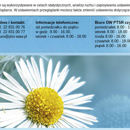
ch są wykorzystywane w celach statystycznych, analizy ruchu i zapisywania ustawi
glądarce. W ustawieniach przeglądarki możesz także zmienić ustawienia dotyczące
dres i kontakt:
Informacje telefoniczne:
Biuro OW PTSR cz
el. 22 831 00 76
od poniedziałku do piątku
poniedziałek 8.00 - 
el. 22 831 00 77
w godz. 8.00 - 16.00,
wtorek 8.00 - 18.00
iuro@ptsr.waw.pl
wtorek i czwartek 8.00 - 18.00
środa 8.00 - 16.00
czwartek 8.00 - 18.0
piątek 8.00 - 16.00