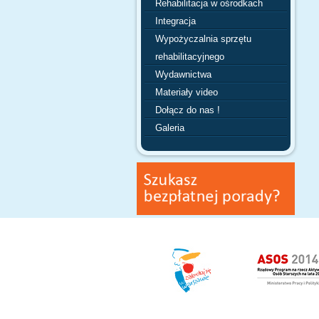
Rehabilitacja w ośrodkach
Integracja
Wypożyczalnia sprzętu
rehabilitacyjnego
Wydawnictwa
Materiały video
Dołącz do nas !
Galeria