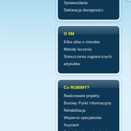
Sprawozdania
Deklaracja dostępności
O SM
Kilka słów o chorobie
Metody leczenia
Streszczenia zagranicznych
artykułów
Co ROBIMY?
Realizowane projekty
Biurowy Punkt Informacyjny
Rehabilitacja
Wsparcie specjalistów
Asystent