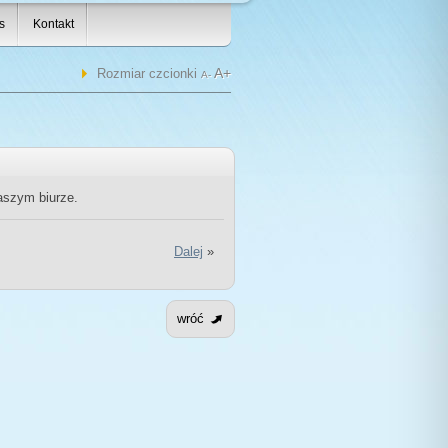
s
Kontakt
A+
Rozmiar czcionki
A-
aszym biurze.
Dalej
»
wróć