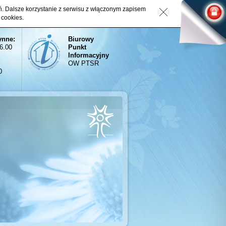
eń. Dalsze korzystanie z serwisu z włączonym zapisem
 cookies.
ynne:
Biurowy
16.00
Punkt
Informacyjny
OW PTSR
0