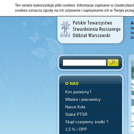
Ten serwis wykorzystuje pliki cookies. Informacje zapisane w ciasteczka
cookies oznacza zgodę na ich używanie i zapisywanie ich w Twojej prze
A
t
t
b
Search
O NAS
Kim jesteśmy?
Władze i pracownicy
Nasze Koła
Statut PTSR
Skąd czerpiemy środki ?
1,5 % i OPP