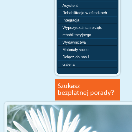
Asystent
Rehabilitacja w ośrodkach
Integracja
Wypożyczalnia sprzętu
rehabilitacyjnego
Wydawnictwa
Materiały video
Dołącz do nas !
Galeria