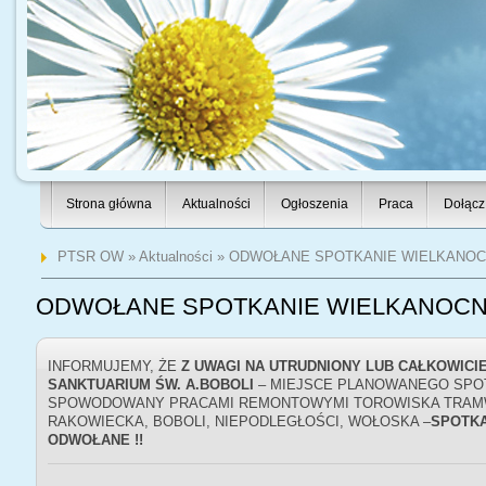
Strona główna
Aktualności
Ogłoszenia
Praca
Dołącz
PTSR OW
»
Aktualności
» ODWOŁANE SPOTKANIE WIELKANOCNE
ODWOŁANE SPOTKANIE WIELKANOCNE 
INFORMUJEMY, ŻE
Z UWAGI NA UTRUDNIONY LUB CAŁKOWICI
SANKTUARIUM ŚW. A.BOBOLI
– MIEJSCE PLANOWANEGO SPO
SPOWODOWANY PRACAMI REMONTOWYMI TOROWISKA TRAMW
RAKOWIECKA, BOBOLI, NIEPODLEGŁOŚCI, WOŁOSKA –
SPOTKA
ODWOŁANE !!