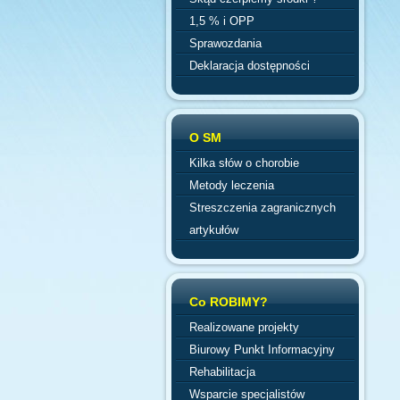
1,5 % i OPP
Sprawozdania
Deklaracja dostępności
O SM
Kilka słów o chorobie
Metody leczenia
Streszczenia zagranicznych
artykułów
Co ROBIMY?
Realizowane projekty
Biurowy Punkt Informacyjny
Rehabilitacja
Wsparcie specjalistów