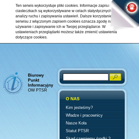
Ten serwis wykorzystuje pliki cookies. Informacje zapisane w
ciasteczkach są wykorzystywane w celach statystycznych,
analizy ruchu i zapisywania ustawień. Dalsze korzystanie z
serwisu z włączonym zapisem cookies oznacza zgodę na ich
używanie i zapisywanie ich w Twojej przeglądarce. W
ustawieniach przeglądarki możesz także zmienić ustawienia
dotyczące cookies.
Biurowy
Search
Punkt
Informacyjny
OW PTSR
O NAS
Kim jesteśmy?
Władze i pracownicy
Nasze Koła
Statut PTSR
Skąd czerpiemy środki ?