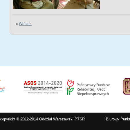
«
Wstecz
copyright © 2012-2014 Oddział Warszawski PTSR
Biurowy Punkt