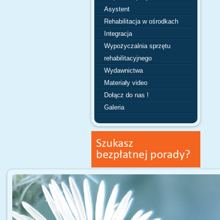
Asystent
Rehabilitacja w ośrodkach
Integracja
Wypożyczalnia sprzętu
rehabilitacyjnego
Wydawnictwa
Materiały video
Dołącz do nas !
Galeria