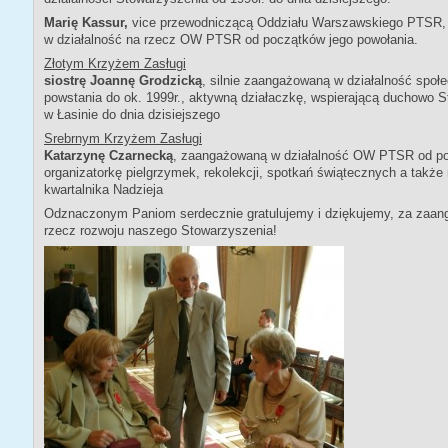
Marię Kassur,
vice przewodniczącą Oddziału Warszawskiego PTSR, 
w działalność na rzecz OW PTSR od początków jego powołania.
Złotym Krzyżem Zasługi
siostrę Joannę Grodzicką
, silnie zaangażowaną w działalność spo
powstania do ok. 1999r., aktywną działaczkę, wspierającą duchowo 
w Łasinie do dnia dzisiejszego
Srebrnym Krzyżem Zasługi
Katarzynę Czarnecką
, zaangażowaną w działalność OW PTSR od poc
organizatorkę pielgrzymek, rekolekcji, spotkań świątecznych a także 
kwartalnika Nadzieja
Odznaczonym Paniom serdecznie gratulujemy i dziękujemy, za zaan
rzecz rozwoju naszego Stowarzyszenia!