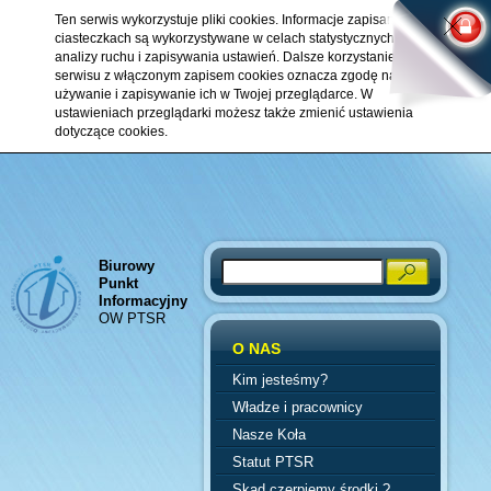
Ten serwis wykorzystuje pliki cookies. Informacje zapisane w
ciasteczkach są wykorzystywane w celach statystycznych,
analizy ruchu i zapisywania ustawień. Dalsze korzystanie z
serwisu z włączonym zapisem cookies oznacza zgodę na ich
używanie i zapisywanie ich w Twojej przeglądarce. W
ustawieniach przeglądarki możesz także zmienić ustawienia
dotyczące cookies.
Biurowy
Search
Punkt
Informacyjny
OW PTSR
O NAS
Kim jesteśmy?
Władze i pracownicy
Nasze Koła
Statut PTSR
Skąd czerpiemy środki ?