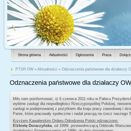
Strona główna
Aktualności
Ogłoszenia
Praca
Dołącz
PTSR OW
»
Aktualności
» Odznaczenia państwowe dla działaczy
Odznaczenia państwowe dla działaczy O
Miło nam poinformować, iż 6 czerwca 2011 roku w Pałacu Prezydenck
wybitne zasługi dla niepodległości Rzeczypospolitej Polskiej,
niesien
zasługi w podejmowanej z pożytkiem dla kraju pracy zawodowej i dzia
Panie, które pracowały społecznie i nadal pracują na rzecz naszego 
Krzyżem Kawalerskim Orderu Odrodzenia Polski odznaczono:
Elżbietę Doraczyńska
, od 1999r. przewodniczącą Oddziału Warszaw
działalności Stowarzyszenia od 1996r. do dnia dzisiejszego.