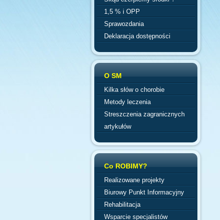
1,5 % i OPP
Sprawozdania
Deklaracja dostępności
O SM
Kilka słów o chorobie
Metody leczenia
Streszczenia zagranicznych
artykułów
Co ROBIMY?
Realizowane projekty
Biurowy Punkt Informacyjny
Rehabilitacja
Wsparcie specjalistów