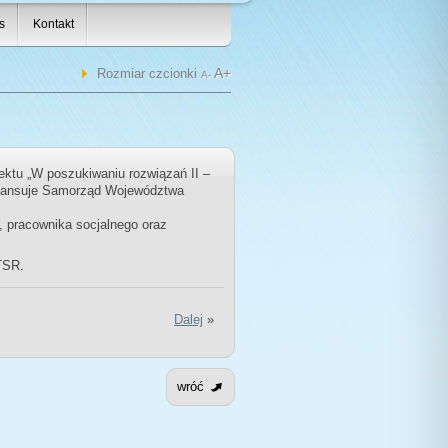
s
Kontakt
A+
Rozmiar czcionki
A-
ktu „W poszukiwaniu rozwiązań II –
inansuje Samorząd Województwa
, pracownika socjalnego oraz
TSR.
Dalej
»
wróć