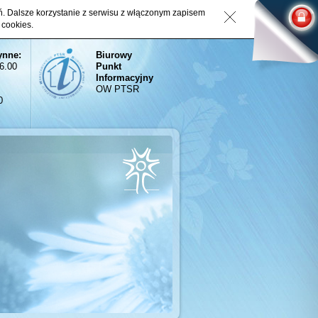
eń. Dalsze korzystanie z serwisu z włączonym zapisem
 cookies.
ynne:
Biurowy
16.00
Punkt
Informacyjny
OW PTSR
0