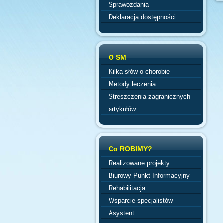
Sprawozdania
Deklaracja dostępności
O SM
Kilka słów o chorobie
Metody leczenia
Streszczenia zagranicznych
artykułów
Co ROBIMY?
Realizowane projekty
Biurowy Punkt Informacyjny
Rehabilitacja
Wsparcie specjalistów
Asystent