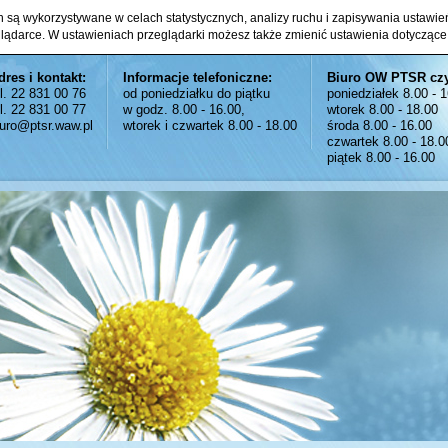
ch są wykorzystywane w celach statystycznych, analizy ruchu i zapisywania ustawi
glądarce. W ustawieniach przeglądarki możesz także zmienić ustawienia dotyczące
dres i kontakt:
Informacje telefoniczne:
Biuro OW PTSR cz
el. 22 831 00 76
od poniedziałku do piątku
poniedziałek 8.00 - 
el. 22 831 00 77
w godz. 8.00 - 16.00,
wtorek 8.00 - 18.00
iuro@ptsr.waw.pl
wtorek i czwartek 8.00 - 18.00
środa 8.00 - 16.00
czwartek 8.00 - 18.0
piątek 8.00 - 16.00