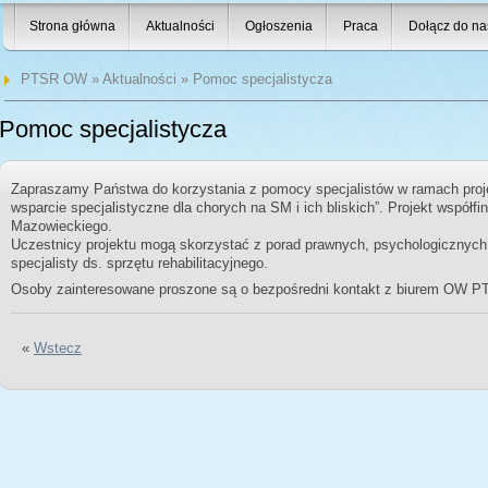
Strona główna
Aktualności
Ogłoszenia
Praca
Dołącz do na
PTSR OW
»
Aktualności
» Pomoc specjalistycza
Pomoc specjalistycza
Zapraszamy Państwa do korzystania z pomocy specjalistów w ramach proje
wsparcie specjalistyczne dla chorych na SM i ich bliskich”.
Projekt współf
Mazowieckiego.
Uczestnicy projektu mogą skorzystać z porad prawnych, psychologicznych
specjalisty ds. sprzętu rehabilitacyjnego.
Osoby zainteresowane proszone są o bezpośredni kontakt z biurem OW P
«
Wstecz