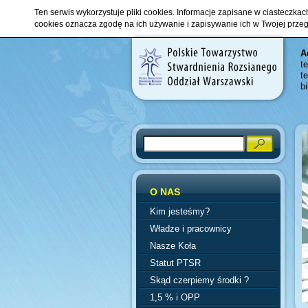
Ten serwis wykorzystuje pliki cookies. Informacje zapisane w ciasteczka
cookies oznacza zgodę na ich używanie i zapisywanie ich w Twojej prze
A
t
t
b
Search
O NAS
Kim jesteśmy?
Władze i pracownicy
Nasze Koła
Statut PTSR
Skąd czerpiemy środki ?
1,5 % i OPP