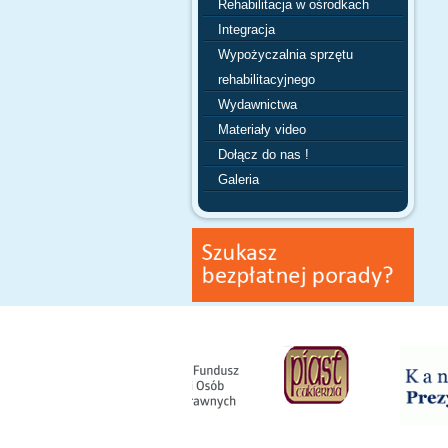
Rehabilitacja w ośrodkach
Integracja
Wypożyczalnia sprzętu
rehabilitacyjnego
Wydawnictwa
Materiały video
Dołącz do nas !
Galeria