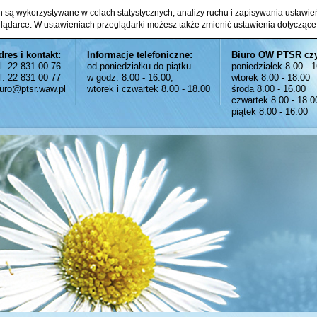
ch są wykorzystywane w celach statystycznych, analizy ruchu i zapisywania ustawi
glądarce. W ustawieniach przeglądarki możesz także zmienić ustawienia dotyczące
dres i kontakt:
Informacje telefoniczne:
Biuro OW PTSR cz
el. 22 831 00 76
od poniedziałku do piątku
poniedziałek 8.00 - 
el. 22 831 00 77
w godz. 8.00 - 16.00,
wtorek 8.00 - 18.00
iuro@ptsr.waw.pl
wtorek i czwartek 8.00 - 18.00
środa 8.00 - 16.00
czwartek 8.00 - 18.0
piątek 8.00 - 16.00