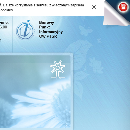
eń. Dalsze korzystanie z serwisu z włączonym zapisem
 cookies.
ynne:
Biurowy
16.00
Punkt
Informacyjny
OW PTSR
0