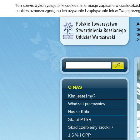
Ten serwis wykorzystuje pliki cookies. Informacje zapisane w ciasteczka
cookies oznacza zgodę na ich używanie i zapisywanie ich w Twojej prze
A
t
t
b
Search
O NAS
Kim jesteśmy?
Władze i pracownicy
Nasze Koła
Statut PTSR
Skąd czerpiemy środki ?
1,5 % i OPP