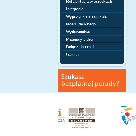
Rehabilitacja w ośrodkach
Integracja
Wypożyczalnia sprzętu
rehabilitacyjnego
Wydawnictwa
Materiały video
Dołącz do nas !
Galeria