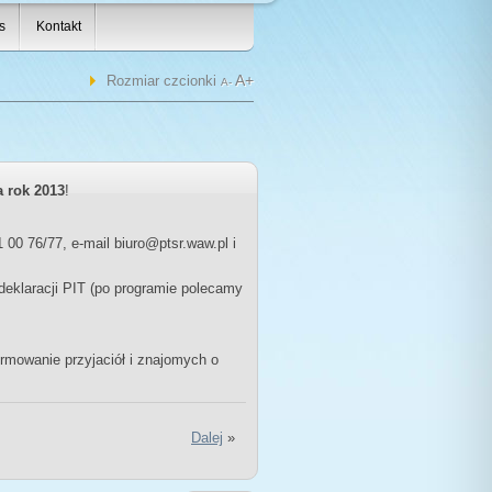
s
Kontakt
A+
Rozmiar czcionki
A-
a rok 2013
!
00 76/77, e-mail biuro@ptsr.waw.pl i
eklaracji PIT (po programie polecamy
mowanie przyjaciół i znajomych o
Dalej
»