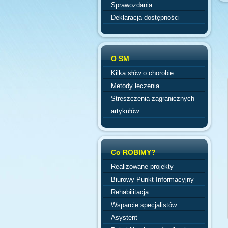
Sprawozdania
Deklaracja dostępności
O SM
Kilka słów o chorobie
Metody leczenia
Streszczenia zagranicznych
artykułów
Co ROBIMY?
Realizowane projekty
Biurowy Punkt Informacyjny
Rehabilitacja
Wsparcie specjalistów
Asystent