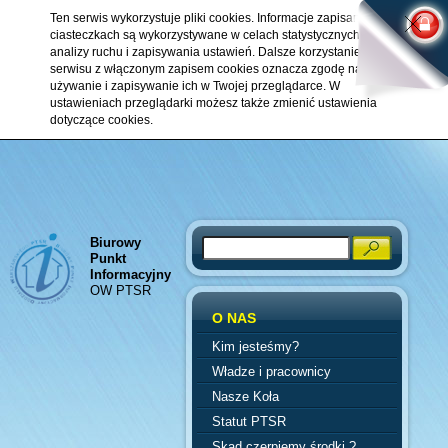
Ten serwis wykorzystuje pliki cookies. Informacje zapisane w
ciasteczkach są wykorzystywane w celach statystycznych,
analizy ruchu i zapisywania ustawień. Dalsze korzystanie z
serwisu z włączonym zapisem cookies oznacza zgodę na ich
używanie i zapisywanie ich w Twojej przeglądarce. W
ustawieniach przeglądarki możesz także zmienić ustawienia
dotyczące cookies.
Biurowy
Search
Punkt
Informacyjny
OW PTSR
O NAS
Kim jesteśmy?
Władze i pracownicy
Nasze Koła
Statut PTSR
Skąd czerpiemy środki ?