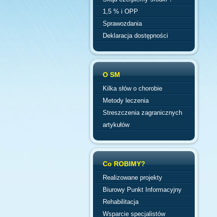
1,5 % i OPP
Sprawozdania
Deklaracja dostępności
O SM
Kilka słów o chorobie
Metody leczenia
Streszczenia zagranicznych
artykułów
Co ROBIMY?
Realizowane projekty
Biurowy Punkt Informacyjny
Rehabilitacja
Wsparcie specjalistów