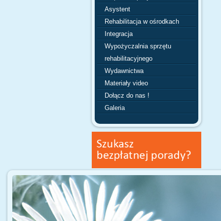
Asystent
Rehabilitacja w ośrodkach
Integracja
Wypożyczalnia sprzętu
rehabilitacyjnego
Wydawnictwa
Materiały video
Dołącz do nas !
Galeria