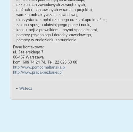
– szkoleniach zawodowych zewnętrznych,
– stażach (finansowanych w ramach projektu),
– warsztatach aktywizacji zawodowej,
– skorzystania z opłat czesnego oraz zakupu książek,
– zakupu sprzętu ułatwiającego pracę i naukę,
– konsultacji z prawnikiem i innymi specjalistami,
– pomocy psychologa i doradcy zawodowego,
– pomocy w znalezieniu zatrudnienia.
Dane kontaktowe:
ul. Jezierskiego 7
00-457 Warszawa
kom. 609 74 24 74, Tel. 22 625 63 08
http://www.pomocmaltanska.pl
http://www.praca-bezbarier.pl
«
Wstecz