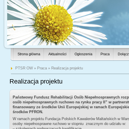
Strona główna
Aktualności
Ogłoszenia
Praca
Dołącz
PTSR OW
»
Praca
» Realizacja projektu
Realizacja projektu
Państwowy Fundusz Rehabilitacji Osób Niepełnosprawnych rozpo
osób niepełnosprawnych ruchowo na rynku pracy II” w partnerstw
finansowany ze środków Unii Europejskiej w ramach Europejsk
środków PFRON.
W ramach projektu Fundacja Polskich Kawalerów Maltańskich w 
osoby niepełnosprawne ruchowo w stopniu znacznym do udziału w:
– szkoleniach podnoszących kwalifikacje,