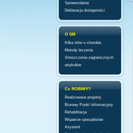
Sprawozdania
Deklaracja dostępności
O SM
Kilka słów o chorobie
Metody leczenia
Streszczenia zagranicznych
artykułów
Co ROBIMY?
Realizowane projekty
Biurowy Punkt Informacyjny
Rehabilitacja
Wsparcie specjalistów
Asystent