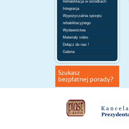
Rehabilitacja w ośrodkach
Integracja
Wypożyczalnia sprzętu
rehabilitacyjnego
Wydawnictwa
Materiały video
Dołącz do nas !
Galeria