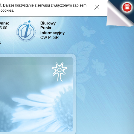
eń. Dalsze korzystanie z serwisu z włączonym zapisem
 cookies.
ynne:
Biurowy
16.00
Punkt
Informacyjny
OW PTSR
0