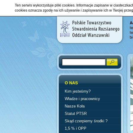
Ten serwis wykorzystuje pliki cookies. Informacje zapisane w ciasteczka
cookies oznacza zgodę na ich używanie i zapisywanie ich w Twojej prze
A
t
t
b
Search
O NAS
Kim jesteśmy?
Władze i pracownicy
Nasze Koła
Statut PTSR
Skąd czerpiemy środki ?
1,5 % i OPP