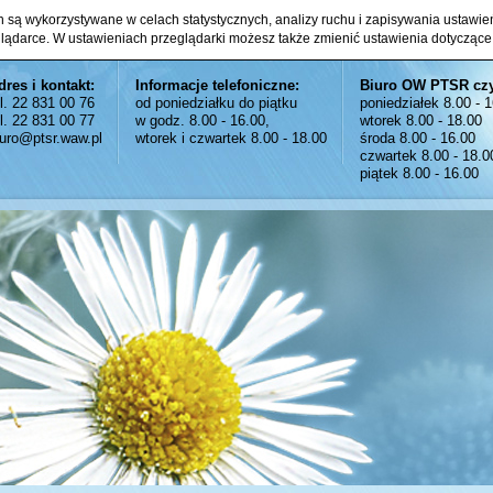
ch są wykorzystywane w celach statystycznych, analizy ruchu i zapisywania ustawi
glądarce. W ustawieniach przeglądarki możesz także zmienić ustawienia dotyczące
dres i kontakt:
Informacje telefoniczne:
Biuro OW PTSR cz
el. 22 831 00 76
od poniedziałku do piątku
poniedziałek 8.00 - 
el. 22 831 00 77
w godz. 8.00 - 16.00,
wtorek 8.00 - 18.00
iuro@ptsr.waw.pl
wtorek i czwartek 8.00 - 18.00
środa 8.00 - 16.00
czwartek 8.00 - 18.0
piątek 8.00 - 16.00