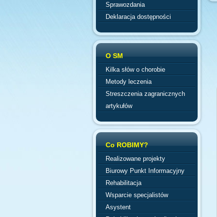
Sprawozdania
Deklaracja dostępności
O SM
Kilka słów o chorobie
Metody leczenia
Streszczenia zagranicznych
artykułów
Co ROBIMY?
Realizowane projekty
Biurowy Punkt Informacyjny
Rehabilitacja
Wsparcie specjalistów
Asystent