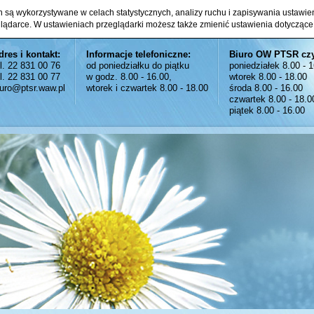
ch są wykorzystywane w celach statystycznych, analizy ruchu i zapisywania ustawi
glądarce. W ustawieniach przeglądarki możesz także zmienić ustawienia dotyczące
dres i kontakt:
Informacje telefoniczne:
Biuro OW PTSR cz
el. 22 831 00 76
od poniedziałku do piątku
poniedziałek 8.00 - 
el. 22 831 00 77
w godz. 8.00 - 16.00,
wtorek 8.00 - 18.00
iuro@ptsr.waw.pl
wtorek i czwartek 8.00 - 18.00
środa 8.00 - 16.00
czwartek 8.00 - 18.0
piątek 8.00 - 16.00