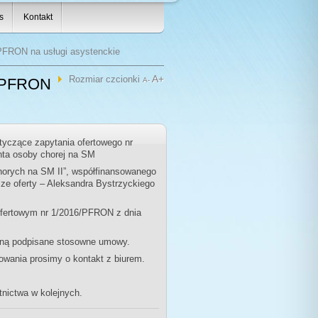
s
Kontakt
PFRON na usługi asystenckie
A+
Rozmiar czcionki
6/PFRON
A-
tyczące zapytania ofertowego nr
nta osoby chorej na SM
horych na SM II”, współfinansowanego
sze oferty – Aleksandra Bystrzyckiego
ofertowym nr 1/2016/PFRON z dnia
taną podpisane stosowne umowy.
owania prosimy o kontakt z biurem.
nictwa w kolejnych.