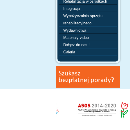
Rehabilitacja w ośrodkach
Integracja
Wypożyczalnia sprzętu
rehabilitacyjnego
Wydawnictwa
Materiały video
Dołącz do nas !
Galeria