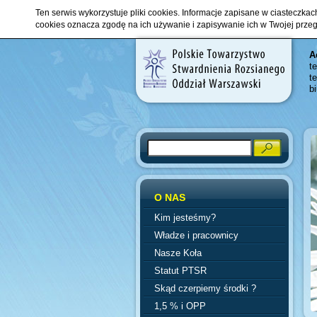
Ten serwis wykorzystuje pliki cookies. Informacje zapisane w ciasteczka
cookies oznacza zgodę na ich używanie i zapisywanie ich w Twojej prze
A
t
t
b
Search
O NAS
Kim jesteśmy?
Władze i pracownicy
Nasze Koła
Statut PTSR
Skąd czerpiemy środki ?
1,5 % i OPP