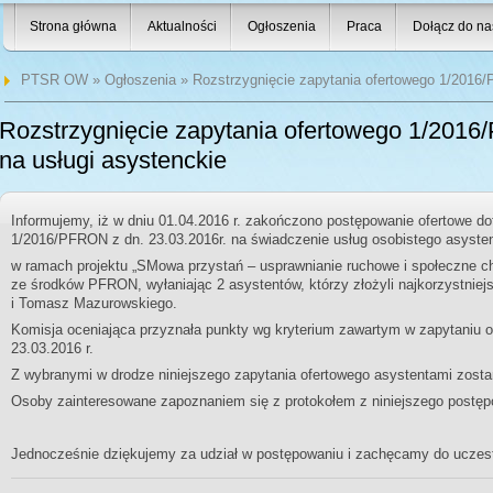
Strona główna
Aktualności
Ogłoszenia
Praca
Dołącz do na
PTSR OW
»
Ogłoszenia
» Rozstrzygnięcie zapytania ofertowego 1/2016/
Rozstrzygnięcie zapytania ofertowego 1/201
na usługi asystenckie
Informujemy, iż w dniu 01.04.2016 r. zakończono postępowanie ofertowe do
1/2016/PFRON z dn. 23.03.2016r. na świadczenie usług osobistego asyste
w ramach projektu „SMowa przystań – usprawnianie ruchowe i społeczne c
ze środków PFRON, wyłaniając 2 asystentów, którzy złożyli najkorzystniej
i Tomasz Mazurowskiego.
Komisja oceniająca przyznała punkty wg kryterium zawartym w zapytaniu 
23.03.2016 r.
Z wybranymi w drodze niniejszego zapytania ofertowego asystentami zos
Osoby zainteresowane zapoznaniem się z protokołem z niniejszego postęp
Jednocześnie dziękujemy za udział w postępowaniu i zachęcamy do uczest