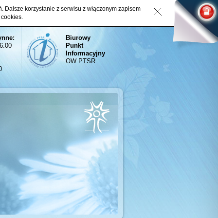
eń. Dalsze korzystanie z serwisu z włączonym zapisem
 cookies.
ynne:
Biurowy
16.00
Punkt
Informacyjny
OW PTSR
0