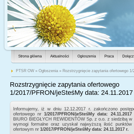
Strona główna
Aktualności
Ogłoszenia
Praca
Dołącz
PTSR OW
»
Ogłoszenia
» Rozstrzygnięcie zapytania ofertowego 1
Rozstrzygnięcie zapytania ofertowego
1/2017/PFRON/jeSteśMy data: 24.11.2017 
Informujemy, iż w dniu 12.12.2017 r. zakończono postęp
ofertowego nr
1/2017/PFRON/jeSteśMy data: 24.11.2017
BIURO BIEGŁYCH REWIDENTÓW Sp. z o.o. z siedzibą w Ko
wymogi formalne oraz uzyskał najwyższą ilość punktów
ofertowym nr
1/2017/PFRON/jeSteśMy data: 24.11.2017 r.