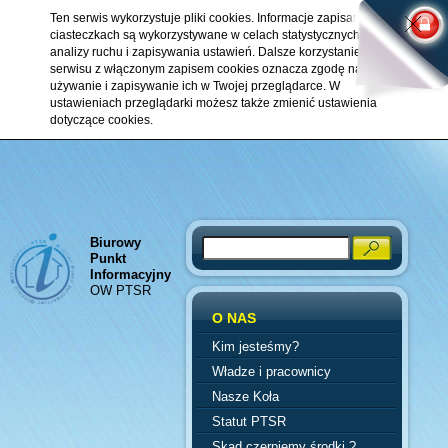
Ten serwis wykorzystuje pliki cookies. Informacje zapisane w
ciasteczkach są wykorzystywane w celach statystycznych,
analizy ruchu i zapisywania ustawień. Dalsze korzystanie z
serwisu z włączonym zapisem cookies oznacza zgodę na ich
używanie i zapisywanie ich w Twojej przeglądarce. W
ustawieniach przeglądarki możesz także zmienić ustawienia
dotyczące cookies.
Biurowy
Search
Punkt
Informacyjny
OW PTSR
O NAS
Kim jesteśmy?
Władze i pracownicy
Nasze Koła
Statut PTSR
Skąd czerpiemy środki ?