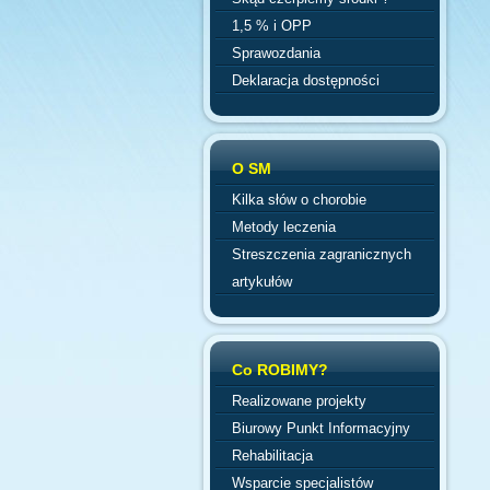
1,5 % i OPP
Sprawozdania
Deklaracja dostępności
O SM
Kilka słów o chorobie
Metody leczenia
Streszczenia zagranicznych
artykułów
Co ROBIMY?
Realizowane projekty
Biurowy Punkt Informacyjny
Rehabilitacja
Wsparcie specjalistów