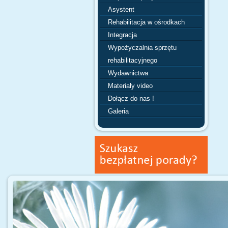
Asystent
Rehabilitacja w ośrodkach
Integracja
Wypożyczalnia sprzętu
rehabilitacyjnego
Wydawnictwa
Materiały video
Dołącz do nas !
Galeria