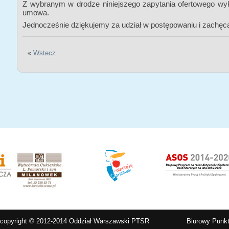
Z wybranym w drodze niniejszego zapytania ofertowego w
umowa.
Jednocześnie dziękujemy za udział w postępowaniu i zachęc
«
Wstecz
copyright © 2012-2014 Oddział Warszawski PTSR
Biurowy Punkt