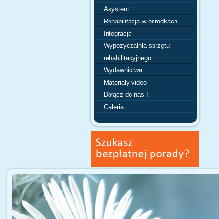
Asystent
Rehabilitacja w ośrodkach
Integracja
Wypożyczalnia sprzętu
rehabilitacyjnego
Wydawnictwa
Materiały video
Dołącz do nas !
Galeria