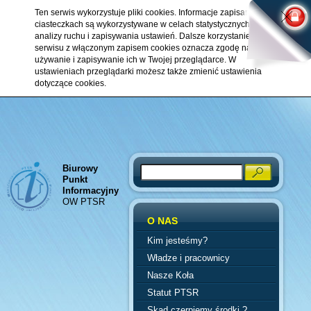
Ten serwis wykorzystuje pliki cookies. Informacje zapisane w
ciasteczkach są wykorzystywane w celach statystycznych,
analizy ruchu i zapisywania ustawień. Dalsze korzystanie z
serwisu z włączonym zapisem cookies oznacza zgodę na ich
używanie i zapisywanie ich w Twojej przeglądarce. W
ustawieniach przeglądarki możesz także zmienić ustawienia
dotyczące cookies.
Biurowy
Search
Punkt
Informacyjny
OW PTSR
O NAS
Kim jesteśmy?
Władze i pracownicy
Nasze Koła
Statut PTSR
Skąd czerpiemy środki ?