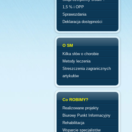
1,5 % i OPP
Sprawozdania
Deklaracja dostępności
O SM
Kilka słów o chorobie
Metody leczenia
Streszczenia zagranicznych
artykułów
Co ROBIMY?
Realizowane projekty
Biurowy Punkt Informacyjny
Rehabilitacja
Wsparcie specjalistów