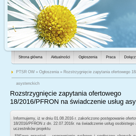
Strona główna
Aktualności
Ogłoszenia
Praca
Dołącz
PTSR OW
»
Ogłoszenia
» Rozstrzygnięcie zapytania ofertowego 1
asystenckich
Rozstrzygnięcie zapytania ofertowego
18/2016/PFRON na świadczenie usług asy
Informujemy, iż w dniu 01.08.2016 r. zakończono postępowanie ofert
18/2016/PFRON z dn. 22.07.2016r. na świadczenie usług osobistego 
uczestników projektu
„SM’owa przystań – usprawnianie ruchowe i społeczne chorych n