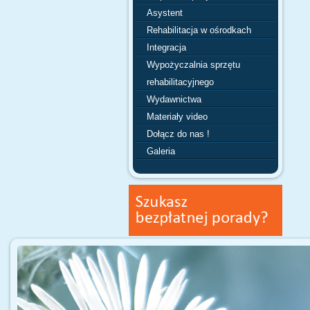
Asystent
Rehabilitacja w ośrodkach
Integracja
Wypożyczalnia sprzętu
rehabilitacyjnego
Wydawnictwa
Materiały video
Dołącz do nas !
Galeria