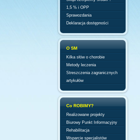
1,5 % i OPP
Sprawozdania
Deklaracja dostępności
O SM
Kilka słów o chorobie
Metody leczenia
Streszczenia zagranicznych
artykułów
Co ROBIMY?
Realizowane projekty
Biurowy Punkt Informacyjny
Rehabilitacja
Wsparcie specjalistów