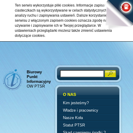
Ten serwis wykorzystuje pliki cookies. Informacje zapisane w
ciasteczkach są wykorzystywane w celach statystycznych,
analizy ruchu i zapisywania ustawień. Dalsze korzystanie z
serwisu z włączonym zapisem cookies oznacza zgodę na ich
używanie i zapisywanie ich w Twojej przeglądarce. W
ustawieniach przeglądarki możesz także zmienić ustawienia
dotyczące cookies.
Biurowy
Search
Punkt
Informacyjny
OW PTSR
O NAS
Kim jesteśmy?
Władze i pracownicy
Nasze Koła
Statut PTSR
Skąd czerpiemy środki ?