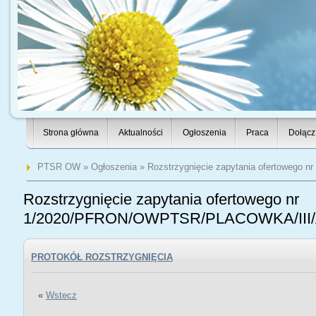
Strona główna
Aktualności
Ogłoszenia
Praca
Dołącz
PTSR OW
»
Ogłoszenia
» Rozstrzygnięcie zapytania ofertoweg
Rozstrzygnięcie zapytania ofertowego nr
1/2020/PFRON/OWPTSR/PLACOWKA/III
PROTOKÓŁ ROZSTRZYGNIĘCIA
«
Wstecz