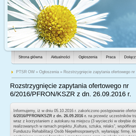
Strona główna
Aktualności
Ogłoszenia
Praca
Dołącz
PTSR OW
»
Ogłoszenia
» Rozstrzygnięcie zapytania ofertowego n
Rozstrzygnięcie zapytania ofertowego nr
6/2016/PFRON/KSZR z dn. 26.09.2016 r.
Informujemy, iż w dniu 05.10.2016 r. zakończono postępowanie ofer
6/2016/PFRON/KSZR z dn. 26.09.2016 r.
na przewóz uczestników tr
wraz z korzystaniem z autokaru na miejscu (3 wycieczki w obrębie 
realizowanych w ramach projektu
„Kultura, sztuka, relaks”, współf
Funduszu Rehabilitacji Osób Niepełnosprawnych, wyłaniając firmę, któ