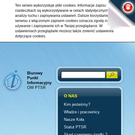
Ten serwis wykorzystuje pliki cookies. Informacje zapisane w
ciasteczkach są wykorzystywane w celach statystycznych,
analizy ruchu i zapisywania ustawień. Dalsze korzystanie z
serwisu z włączonym zapisem cookies oznacza zgodę na ich
używanie i zapisywanie ich w Twojej przeglądarce. W
ustawieniach przeglądarki możesz także zmienić ustawienia
dotyczące cookies.
Biurowy
Search
Punkt
Informacyjny
OW PTSR
O NAS
Kim jesteśmy?
Władze i pracownicy
Nasze Koła
Statut PTSR
Skąd czerpiemy środki ?