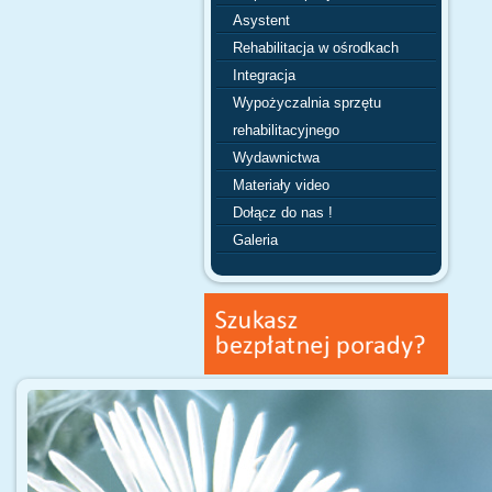
Asystent
Rehabilitacja w ośrodkach
Integracja
Wypożyczalnia sprzętu
rehabilitacyjnego
Wydawnictwa
Materiały video
Dołącz do nas !
Galeria