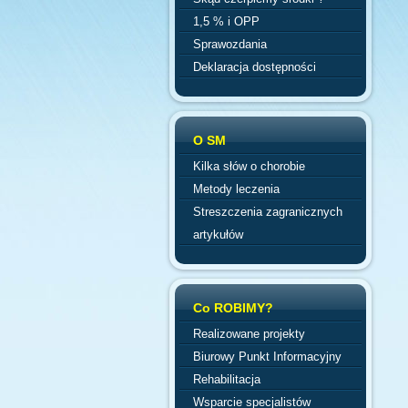
1,5 % i OPP
Sprawozdania
Deklaracja dostępności
O SM
Kilka słów o chorobie
Metody leczenia
Streszczenia zagranicznych
artykułów
Co ROBIMY?
Realizowane projekty
Biurowy Punkt Informacyjny
Rehabilitacja
Wsparcie specjalistów