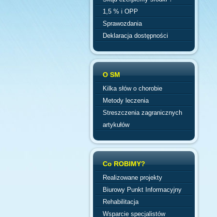
1,5 % i OPP
Sprawozdania
Deklaracja dostępności
O SM
Kilka słów o chorobie
Metody leczenia
Streszczenia zagranicznych
artykułów
Co ROBIMY?
Realizowane projekty
Biurowy Punkt Informacyjny
Rehabilitacja
Wsparcie specjalistów