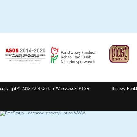
copyright © 2012-2014 Oddział Warszawski PTSR
Biurowy Punkt