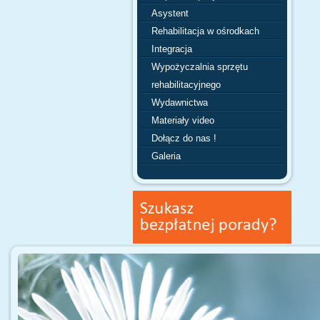
Asystent
Rehabilitacja w ośrodkach
Integracja
Wypożyczalnia sprzętu
rehabilitacyjnego
Wydawnictwa
Materiały video
Dołącz do nas !
Galeria