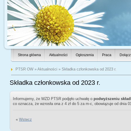
Strona główna
Aktualności
Ogłoszenia
Praca
Dołącz
PTSR OW
»
Aktualności
» Składka członkowska od 2023 r.
Składka członkowska od 2023 r.
Informujemy, że WZD PTSR podjęło uchwałę o
podwyższeniu składk
co oznacza, że wzrosła ona z 4 zł do 5 za m-c, obowiązuje od dnia 0
«
Wstecz