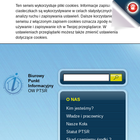
Ten serwis wykorzystuje pliki cookies. Informacje zapisane w
ciasteczkach są wykorzystywane w celach statystycznych,
analizy ruchu i zapisywania ustawień. Dalsze korzystanie z
serwisu z włączonym zapisem cookies oznacza zgodę na ich
używanie i zapisywanie ich w Twojej przeglądarce. W
ustawieniach przeglądarki możesz także zmienić ustawienia
dotyczące cookies.
Biurowy
Search
Punkt
Informacyjny
OW PTSR
O NAS
Kim jesteśmy?
Władze i pracownicy
Nasze Koła
Statut PTSR
Skąd czerpiemy środki ?