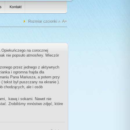
s
Kontakt
A+
Rozmiar czcionki
A-
a Opiekuńczego na corocznej
nak nie popsuło atmosfery. Wieczór
szonego przez jednego z aktywnych
anka i ogromna frajda dla
onaniu Pana Mariusza, a potem przy
 tekst był puszczany na ekranie ).
ób chodzących, ale i osób
zami, kawą i sokami. Nawet nie
zstać. Zrobiliśmy mnóstwo zdjęć, które