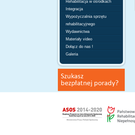
Rehabilitacja w ośrodkach
Integracja
Wypożyczalnia sprzętu
rehabilitacyjnego
Wydawnictwa
Materiały video
Dołącz do nas !
Galeria