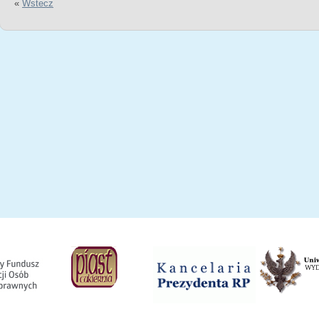
«
Wstecz