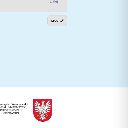
Dalej
»
wróć