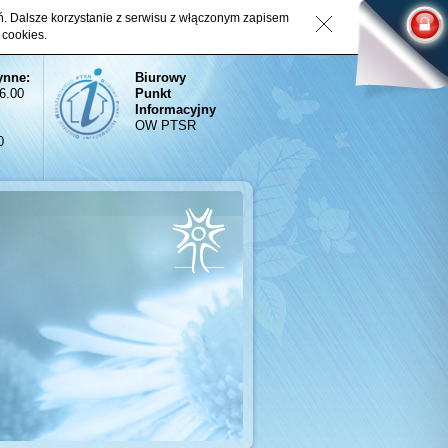
eń. Dalsze korzystanie z serwisu z włączonym zapisem
 cookies.
ynne:
Biurowy
16.00
Punkt
Informacyjny
OW PTSR
0