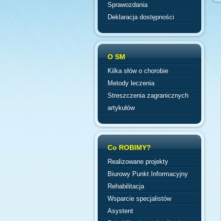
Sprawozdania
Deklaracja dostępności
O SM
Kilka słów o chorobie
Metody leczenia
Streszczenia zagranicznych
artykułów
Co ROBIMY?
Realizowane projekty
Biurowy Punkt Informacyjny
Rehabilitacja
Wsparcie specjalistów
Asystent