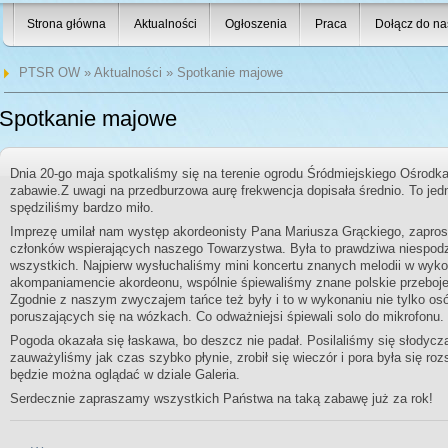
Strona główna
Aktualności
Ogłoszenia
Praca
Dołącz do na
PTSR OW
»
Aktualności
» Spotkanie majowe
Spotkanie majowe
Dnia 20-go maja spotkaliśmy się na terenie ogrodu Śródmiejskiego Ośrodk
zabawie.
Z uwagi na przedburzowa aurę frekwencja dopisała średnio. To jed
spędziliśmy bardzo miło.
Imprezę umilał nam występ akordeonisty Pana Mariusza Grąckiego, zapro
członków wspierających naszego Towarzystwa. Była to prawdziwa niespodzi
wszystkich. Najpierw wysłuchaliśmy mini koncertu znanych melodii w wyk
akompaniamencie akordeonu, wspólnie śpiewaliśmy znane polskie przeboje (
Zgodnie z naszym zwyczajem tańce też były i to w wykonaniu nie tylko os
poruszających się na wózkach. Co odważniejsi śpiewali solo do mikrofonu.
Pogoda okazała się łaskawa, bo deszcz nie padał. Posilaliśmy się słodyc
zauważyliśmy jak czas szybko płynie, zrobił się wieczór i pora była się ro
będzie można oglądać w dziale Galeria.
Serdecznie zapraszamy wszystkich Państwa na taką zabawę już za rok!