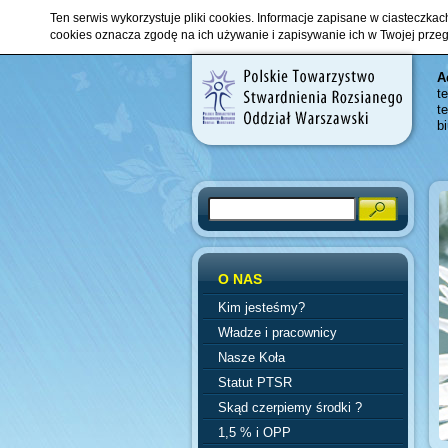
Ten serwis wykorzystuje pliki cookies. Informacje zapisane w ciasteczka
cookies oznacza zgodę na ich używanie i zapisywanie ich w Twojej prze
A
t
t
b
Search
O NAS
Kim jesteśmy?
Władze i pracownicy
Nasze Koła
Statut PTSR
Skąd czerpiemy środki ?
1,5 % i OPP