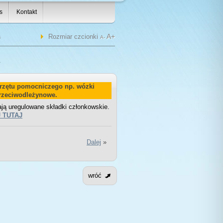
s
Kontakt
a
A+
Rozmiar czcionki
A-
przętu pomocniczego np. wózki
przeciwodleżynowe.
ją uregulowane składki członkowskie.
J TUTAJ
Dalej
»
wróć