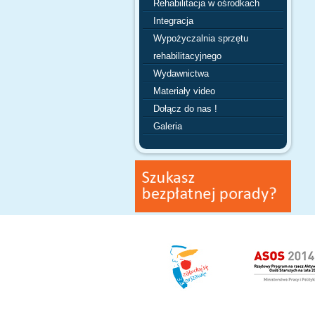
Rehabilitacja w ośrodkach
Integracja
Wypożyczalnia sprzętu
rehabilitacyjnego
Wydawnictwa
Materiały video
Dołącz do nas !
Galeria