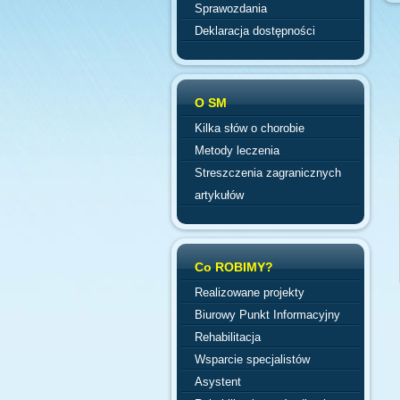
Sprawozdania
Deklaracja dostępności
O SM
Kilka słów o chorobie
Metody leczenia
Streszczenia zagranicznych
artykułów
Co ROBIMY?
Realizowane projekty
Biurowy Punkt Informacyjny
Rehabilitacja
Wsparcie specjalistów
Asystent