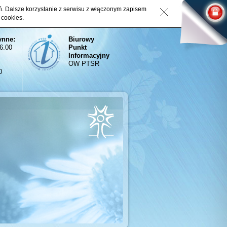
eń. Dalsze korzystanie z serwisu z włączonym zapisem
 cookies.
ynne:
Biurowy
16.00
Punkt
Informacyjny
OW PTSR
0