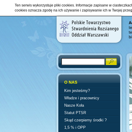
Ten serwis wykorzystuje pliki cookies. Informacje zapisane w ciasteczka
cookies oznacza zgodę na ich używanie i zapisywanie ich w Twojej prze
A
t
t
b
Search
O NAS
Kim jesteśmy?
Władze i pracownicy
Nasze Koła
Statut PTSR
Skąd czerpiemy środki ?
1,5 % i OPP