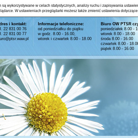
ch są wykorzystywane w celach statystycznych, analizy ruchu i zapisywania ustawi
glądarce. W ustawieniach przeglądarki możesz także zmienić ustawienia dotyczące
dres i kontakt:
Informacje telefoniczne:
Biuro OW PTSR cz
el. 22 831 00 76
od poniedziałku do piątku
poniedziałek 8.00 - 
el. 22 831 00 77
w godz. 8.00 - 16.00,
wtorek 8.00 - 18.00
iuro@ptsr.waw.pl
wtorek i czwartek 8.00 - 18.00
środa 8.00 - 16.00
czwartek 8.00 - 18.0
piątek 8.00 - 16.00