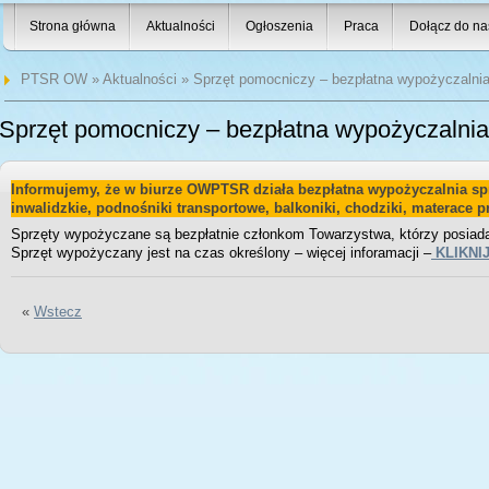
Strona główna
Aktualności
Ogłoszenia
Praca
Dołącz do na
PTSR OW
»
Aktualności
» Sprzęt pomocniczy – bezpłatna wypożyczalni
Sprzęt pomocniczy – bezpłatna wypożyczalnia
Informujemy, że w biurze OWPTSR działa bezpłatna wypożyczalnia s
inwalidzkie, podnośniki transportowe, balkoniki, chodziki, materace 
Sprzęty wypożyczane są bezpłatnie członkom Towarzystwa, którzy posiada
Sprzęt wypożyczany jest na czas określony – więcej inforamacji –
KLIKNI
«
Wstecz