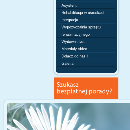
Asystent
Rehabilitacja w ośrodkach
Integracja
Wypożyczalnia sprzętu
rehabilitacyjnego
Wydawnictwa
Materiały video
Dołącz do nas !
Galeria