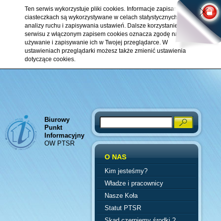
Ten serwis wykorzystuje pliki cookies. Informacje zapisane w
ciasteczkach są wykorzystywane w celach statystycznych,
analizy ruchu i zapisywania ustawień. Dalsze korzystanie z
serwisu z włączonym zapisem cookies oznacza zgodę na ich
używanie i zapisywanie ich w Twojej przeglądarce. W
ustawieniach przeglądarki możesz także zmienić ustawienia
dotyczące cookies.
Biurowy
Search
Punkt
Informacyjny
OW PTSR
O NAS
Kim jesteśmy?
Władze i pracownicy
Nasze Koła
Statut PTSR
Skąd czerpiemy środki ?