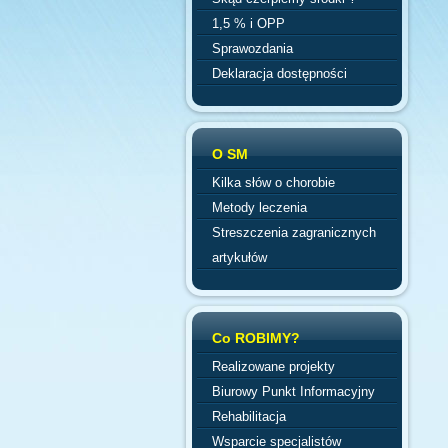
1,5 % i OPP
Sprawozdania
Deklaracja dostępności
O SM
Kilka słów o chorobie
Metody leczenia
Streszczenia zagranicznych
artykułów
Co ROBIMY?
Realizowane projekty
Biurowy Punkt Informacyjny
Rehabilitacja
Wsparcie specjalistów