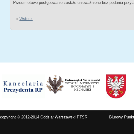
Przedmiotowe postępowanie zostało unieważnione bez podania przyc
«
Wstecz
copyright © 2012-2014 Oddział Warszawski PTSR
Biurowy Punkt