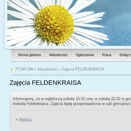
Strona główna
Aktualności
Ogłoszenia
Praca
Dołącz
PTSR OW
»
Aktualności
» Zajęcia FELDENKRAISA
Zajęcia FELDENKRAISA
Informujemy, że w najbliższą sobotę 15.02 oraz w sobotę 22.02 w god
metodą Feldenkraisa. Zajęcia będę przeprowadzone w sali gimnastyc
«
Wstecz