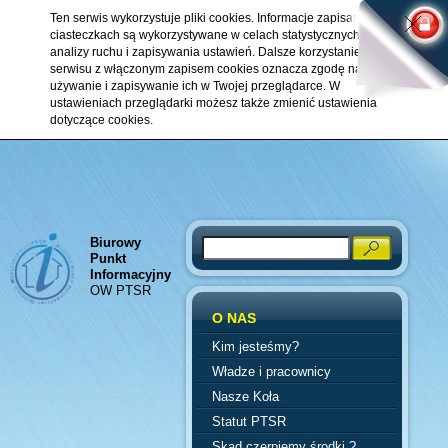
Ten serwis wykorzystuje pliki cookies. Informacje zapisane w
ciasteczkach są wykorzystywane w celach statystycznych,
analizy ruchu i zapisywania ustawień. Dalsze korzystanie z
serwisu z włączonym zapisem cookies oznacza zgodę na ich
używanie i zapisywanie ich w Twojej przeglądarce. W
ustawieniach przeglądarki możesz także zmienić ustawienia
dotyczące cookies.
Biurowy
Search
Punkt
Informacyjny
OW PTSR
O NAS
Kim jesteśmy?
Władze i pracownicy
Nasze Koła
Statut PTSR
Skąd czerpiemy środki ?