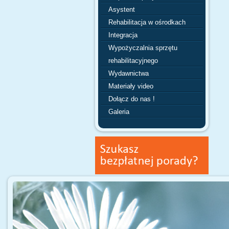
Asystent
Rehabilitacja w ośrodkach
Integracja
Wypożyczalnia sprzętu
rehabilitacyjnego
Wydawnictwa
Materiały video
Dołącz do nas !
Galeria