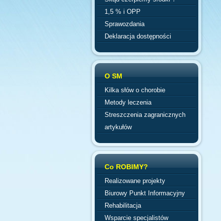
1,5 % i OPP
Sprawozdania
Deklaracja dostępności
O SM
Kilka słów o chorobie
Metody leczenia
Streszczenia zagranicznych
artykułów
Co ROBIMY?
Realizowane projekty
Biurowy Punkt Informacyjny
Rehabilitacja
Wsparcie specjalistów