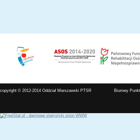
copyright © 2012-2014 Oddział Warszawski PTSR
Biurowy Punkt