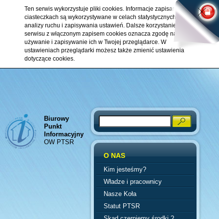
Ten serwis wykorzystuje pliki cookies. Informacje zapisane w
ciasteczkach są wykorzystywane w celach statystycznych,
analizy ruchu i zapisywania ustawień. Dalsze korzystanie z
serwisu z włączonym zapisem cookies oznacza zgodę na ich
używanie i zapisywanie ich w Twojej przeglądarce. W
ustawieniach przeglądarki możesz także zmienić ustawienia
dotyczące cookies.
Biurowy
Search
Punkt
Informacyjny
OW PTSR
O NAS
Kim jesteśmy?
Władze i pracownicy
Nasze Koła
Statut PTSR
Skąd czerpiemy środki ?