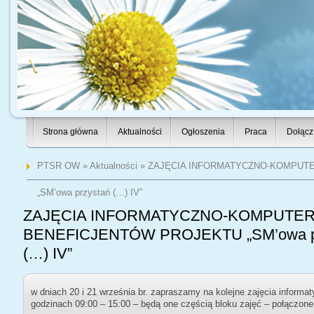
Strona główna
Aktualności
Ogłoszenia
Praca
Dołącz
PTSR OW
»
Aktualności
» ZAJĘCIA INFORMATYCZNO-KOMPUT
„SM’owa przystań (…) IV”
ZAJĘCIA INFORMATYCZNO-KOMPUTE
BENEFICJENTÓW PROJEKTU „SM’owa p
(…) IV”
w dniach 20 i 21 września br. zapraszamy na kolejne zajęcia inform
godzinach 09:00 – 15:00 – będą one częścią bloku zajęć – połączone 