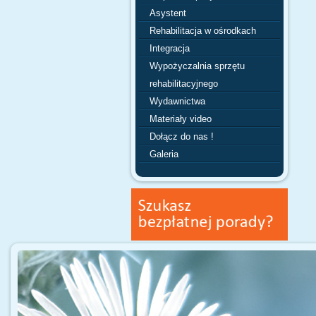
Asystent
Rehabilitacja w ośrodkach
Integracja
Wypożyczalnia sprzętu
rehabilitacyjnego
Wydawnictwa
Materiały video
Dołącz do nas !
Galeria