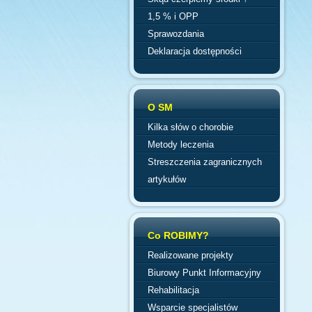
1,5 % i OPP
Sprawozdania
Deklaracja dostępności
O SM
Kilka słów o chorobie
Metody leczenia
Streszczenia zagranicznych
artykułów
Co ROBIMY?
Realizowane projekty
Biurowy Punkt Informacyjny
Rehabilitacja
Wsparcie specjalistów