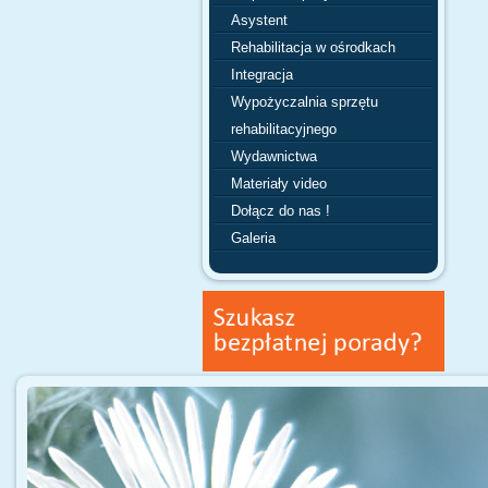
Asystent
Rehabilitacja w ośrodkach
Integracja
Wypożyczalnia sprzętu
rehabilitacyjnego
Wydawnictwa
Materiały video
Dołącz do nas !
Galeria