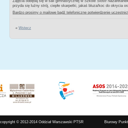
Zajęcia odbędą się w sali gimnastycznej w Szkole Sióstr Nazaretanek
przyda się luźny strój, ciepłe skarpetki, jakaś bluza/koc do okrycia o
Bardzo prosimy o mailowe bądź telefoniczne potwierdzenie uczestnic
«
Wstecz
copyright © 2012-2014 Oddział Warszawski PTSR
Biurowy Punkt