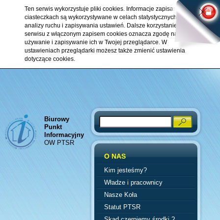
Ten serwis wykorzystuje pliki cookies. Informacje zapisane w
ciasteczkach są wykorzystywane w celach statystycznych,
analizy ruchu i zapisywania ustawień. Dalsze korzystanie z
serwisu z włączonym zapisem cookies oznacza zgodę na ich
używanie i zapisywanie ich w Twojej przeglądarce. W
ustawieniach przeglądarki możesz także zmienić ustawienia
dotyczące cookies.
Biurowy
Search
Punkt
Informacyjny
OW PTSR
O NAS
Kim jesteśmy?
Władze i pracownicy
Nasze Koła
Statut PTSR
Skąd czerpiemy środki ?