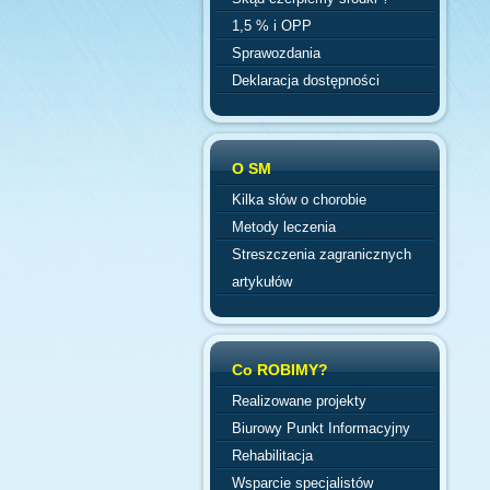
1,5 % i OPP
Sprawozdania
Deklaracja dostępności
O SM
Kilka słów o chorobie
Metody leczenia
Streszczenia zagranicznych
artykułów
Co ROBIMY?
Realizowane projekty
Biurowy Punkt Informacyjny
Rehabilitacja
Wsparcie specjalistów