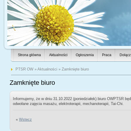
Strona główna
Aktualności
Ogłoszenia
Praca
Dołącz
PTSR OW
»
Aktualności
» Zamknięte biuro
Zamknięte biuro
Informujemy, że w dniu 31.10.2022 (poniedziałek) biuro OWPTSR będ
odwołane zajęcia masażu, elektroterapii, mechanoterapii, Tai-Chi.
«
Wstecz