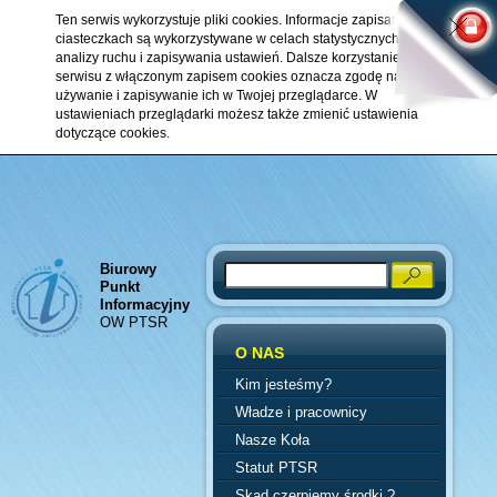
Ten serwis wykorzystuje pliki cookies. Informacje zapisane w
ciasteczkach są wykorzystywane w celach statystycznych,
analizy ruchu i zapisywania ustawień. Dalsze korzystanie z
serwisu z włączonym zapisem cookies oznacza zgodę na ich
używanie i zapisywanie ich w Twojej przeglądarce. W
ustawieniach przeglądarki możesz także zmienić ustawienia
dotyczące cookies.
Biurowy
Search
Punkt
Informacyjny
OW PTSR
O NAS
Kim jesteśmy?
Władze i pracownicy
Nasze Koła
Statut PTSR
Skąd czerpiemy środki ?