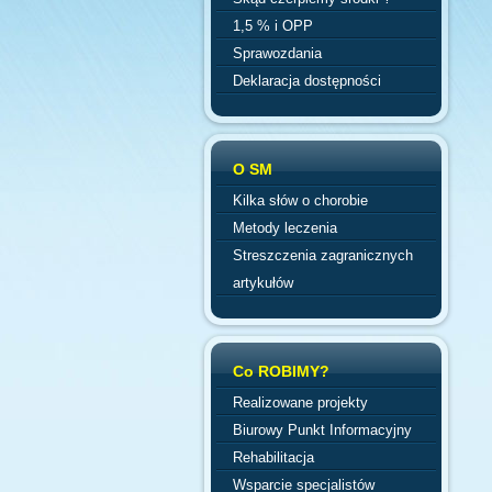
1,5 % i OPP
Sprawozdania
Deklaracja dostępności
O SM
Kilka słów o chorobie
Metody leczenia
Streszczenia zagranicznych
artykułów
Co ROBIMY?
Realizowane projekty
Biurowy Punkt Informacyjny
Rehabilitacja
Wsparcie specjalistów