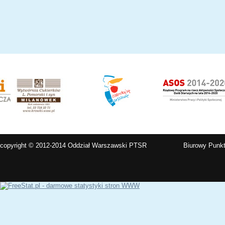
copyright © 2012-2014 Oddział Warszawski PTSR
Biurowy Punkt