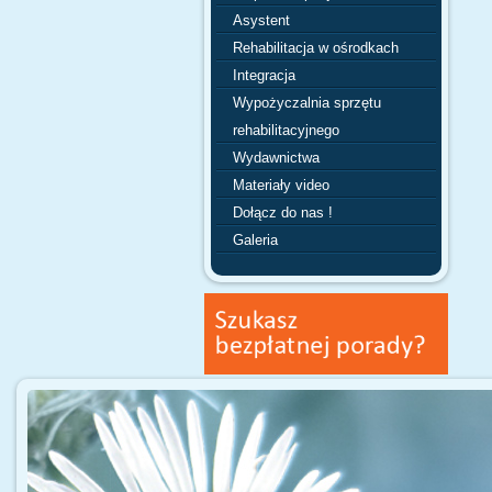
Asystent
Rehabilitacja w ośrodkach
Integracja
Wypożyczalnia sprzętu
rehabilitacyjnego
Wydawnictwa
Materiały video
Dołącz do nas !
Galeria