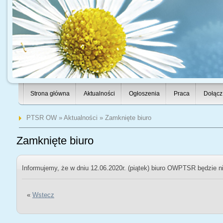
Strona główna
Aktualności
Ogłoszenia
Praca
Dołącz
PTSR OW
»
Aktualności
» Zamknięte biuro
Zamknięte biuro
Informujemy, że w dniu 12.06.2020r. (piątek) biuro OWPTSR będzie n
«
Wstecz