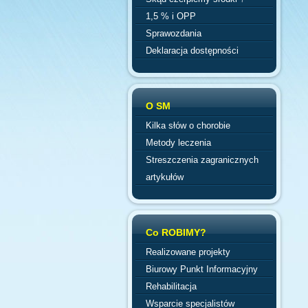
1,5 % i OPP
Sprawozdania
Deklaracja dostępności
O SM
Kilka słów o chorobie
Metody leczenia
Streszczenia zagranicznych
artykułów
Co ROBIMY?
Realizowane projekty
Biurowy Punkt Informacyjny
Rehabilitacja
Wsparcie specjalistów