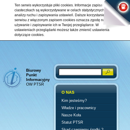
Ten serwis wykorzystuje pliki cookies. Informacje zapisane w
ciasteczkach są wykorzystywane w celach statystycznych,
analizy ruchu i zapisywania ustawień. Dalsze korzystanie z
serwisu z włączonym zapisem cookies oznacza zgodę na ich
używanie i zapisywanie ich w Twojej przeglądarce. W
ustawieniach przeglądarki możesz także zmienić ustawienia
dotyczące cookies.
Biurowy
Search
Punkt
Informacyjny
OW PTSR
O NAS
Kim jesteśmy?
Władze i pracownicy
Nasze Koła
Statut PTSR
Skąd czerpiemy środki ?