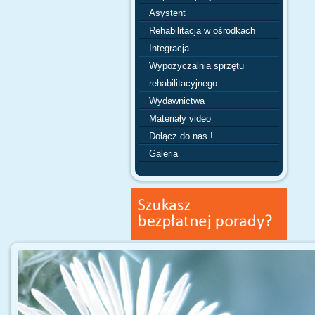
Asystent
Rehabilitacja w ośrodkach
Integracja
Wypożyczalnia sprzętu
rehabilitacyjnego
Wydawnictwa
Materiały video
Dołącz do nas !
Galeria