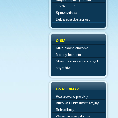
1,5 % i OPP
Sprawozdania
Deklaracja dostępności
O SM
Kilka słów o chorobie
Metody leczenia
Streszczenia zagranicznych
artykułów
Co ROBIMY?
Realizowane projekty
Biurowy Punkt Informacyjny
Rehabilitacja
Wsparcie specjalistów