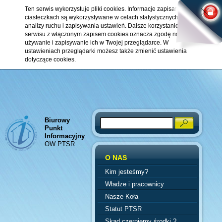
Ten serwis wykorzystuje pliki cookies. Informacje zapisane w
ciasteczkach są wykorzystywane w celach statystycznych,
analizy ruchu i zapisywania ustawień. Dalsze korzystanie z
serwisu z włączonym zapisem cookies oznacza zgodę na ich
używanie i zapisywanie ich w Twojej przeglądarce. W
ustawieniach przeglądarki możesz także zmienić ustawienia
dotyczące cookies.
Biurowy
Search
Punkt
Informacyjny
OW PTSR
O NAS
Kim jesteśmy?
Władze i pracownicy
Nasze Koła
Statut PTSR
Skąd czerpiemy środki ?