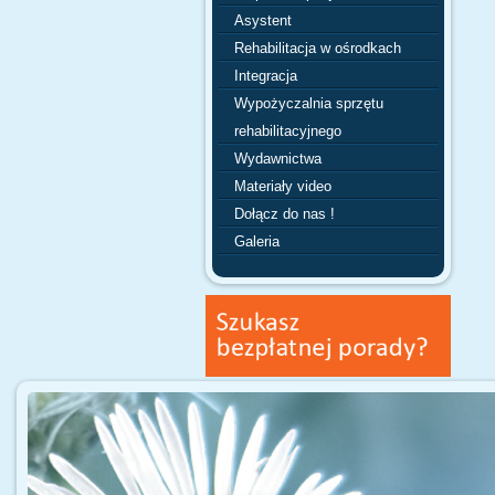
Asystent
Rehabilitacja w ośrodkach
Integracja
Wypożyczalnia sprzętu
rehabilitacyjnego
Wydawnictwa
Materiały video
Dołącz do nas !
Galeria