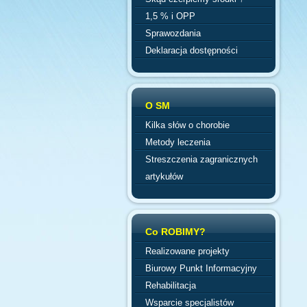
1,5 % i OPP
Sprawozdania
Deklaracja dostępności
O SM
Kilka słów o chorobie
Metody leczenia
Streszczenia zagranicznych
artykułów
Co ROBIMY?
Realizowane projekty
Biurowy Punkt Informacyjny
Rehabilitacja
Wsparcie specjalistów