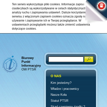
Ten serwis wykorzystuje pliki cookies. Informacje zapisane w
ciasteczkach są wykorzystywane w celach statystycznych,
analizy ruchu i zapisywania ustawień. Dalsze korzystanie z
serwisu z włączonym zapisem cookies oznacza zgodę na ich
używanie i zapisywanie ich w Twojej przeglądarce. W
ustawieniach przeglądarki możesz także zmienić ustawienia
dotyczące cookies.
Biurowy
Search
Punkt
Informacyjny
OW PTSR
O NAS
Kim jesteśmy?
Władze i pracownicy
Nasze Koła
Statut PTSR
Skąd czerpiemy środki ?