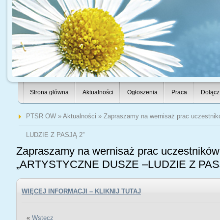
Strona główna
Aktualności
Ogłoszenia
Praca
Dołącz
PTSR OW
»
Aktualności
» Zapraszamy na wernisaż prac uczestn
LUDZIE Z PASJĄ 2”
Zapraszamy na wernisaż prac uczestników 
„ARTYSTYCZNE DUSZE –LUDZIE Z PASJ
WIĘCEJ INFORMACJI – KLIKNIJ TUTAJ
«
Wstecz