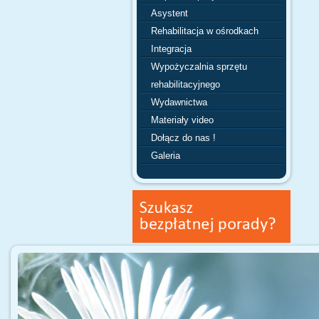
Asystent
Rehabilitacja w ośrodkach
Integracja
Wypożyczalnia sprzętu
rehabilitacyjnego
Wydawnictwa
Materiały video
Dołącz do nas !
Galeria