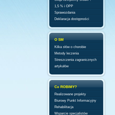
1,5 % i OPP
Sprawozdania
Deklaracja dostępności
O SM
Kilka słów o chorobie
Metody leczenia
Streszczenia zagranicznych
artykułów
Co ROBIMY?
Realizowane projekty
Biurowy Punkt Informacyjny
Rehabilitacja
Wsparcie specjalistów