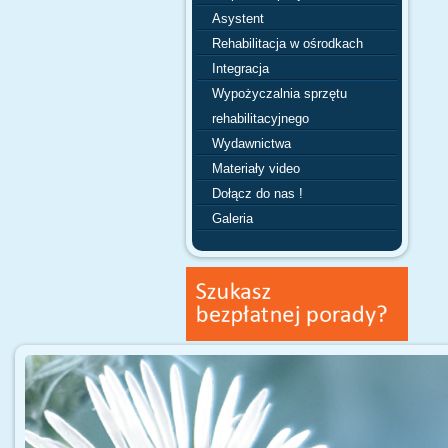
Asystent
Rehabilitacja w ośrodkach
Integracja
Wypożyczalnia sprzętu
rehabilitacyjnego
Wydawnictwa
Materiały video
Dołącz do nas !
Galeria