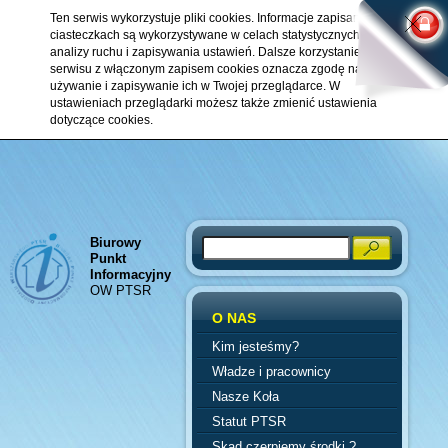
Ten serwis wykorzystuje pliki cookies. Informacje zapisane w
ciasteczkach są wykorzystywane w celach statystycznych,
analizy ruchu i zapisywania ustawień. Dalsze korzystanie z
serwisu z włączonym zapisem cookies oznacza zgodę na ich
używanie i zapisywanie ich w Twojej przeglądarce. W
ustawieniach przeglądarki możesz także zmienić ustawienia
dotyczące cookies.
Biurowy
Search
Punkt
Informacyjny
OW PTSR
O NAS
Kim jesteśmy?
Władze i pracownicy
Nasze Koła
Statut PTSR
Skąd czerpiemy środki ?