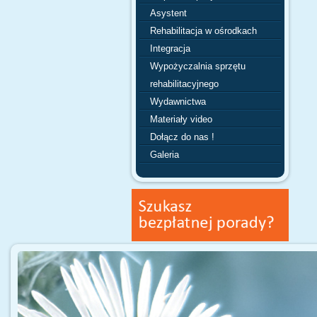
Asystent
Rehabilitacja w ośrodkach
Integracja
Wypożyczalnia sprzętu
rehabilitacyjnego
Wydawnictwa
Materiały video
Dołącz do nas !
Galeria