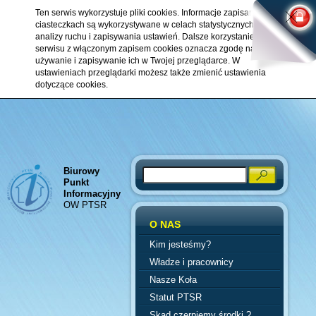
Ten serwis wykorzystuje pliki cookies. Informacje zapisane w
ciasteczkach są wykorzystywane w celach statystycznych,
analizy ruchu i zapisywania ustawień. Dalsze korzystanie z
serwisu z włączonym zapisem cookies oznacza zgodę na ich
używanie i zapisywanie ich w Twojej przeglądarce. W
ustawieniach przeglądarki możesz także zmienić ustawienia
dotyczące cookies.
Biurowy
Search
Punkt
Informacyjny
OW PTSR
O NAS
Kim jesteśmy?
Władze i pracownicy
Nasze Koła
Statut PTSR
Skąd czerpiemy środki ?