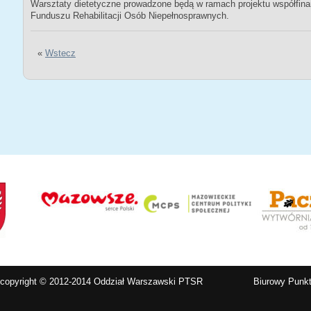
Warsztaty dietetyczne prowadzone będą w ramach projektu współfi
Funduszu Rehabilitacji Osób Niepełnosprawnych.
«
Wstecz
copyright © 2012-2014 Oddział Warszawski PTSR
Biurowy Punkt