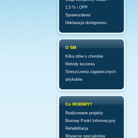
1,5 % i OPP
Sprawozdania
Deklaracja dostępności
O SM
Kilka słów o chorobie
Metody leczenia
Streszczenia zagranicznych
artykułów
Co ROBIMY?
Realizowane projekty
Biurowy Punkt Informacyjny
Rehabilitacja
Wsparcie specjalistów