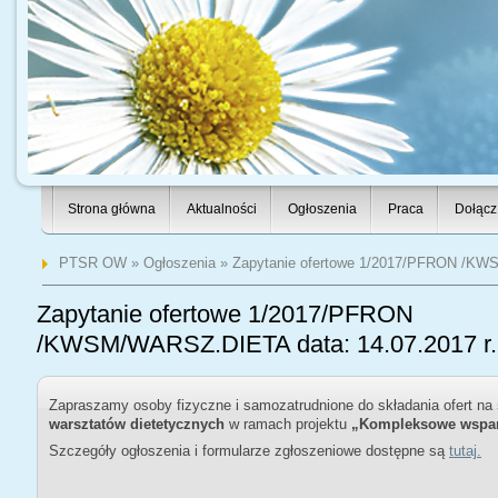
Strona główna
Aktualności
Ogłoszenia
Praca
Dołącz
PTSR OW
»
Ogłoszenia
» Zapytanie ofertowe 1/2017/PFRON /KWS
Zapytanie ofertowe 1/2017/PFRON
/KWSM/WARSZ.DIETA data: 14.07.2017 r.
Zapraszamy osoby fizyczne i samozatrudnione do składania ofert na
warsztatów dietetycznych
w ramach projektu
„Kompleksowe wsparc
Szczegóły ogłoszenia i formularze zgłoszeniowe dostępne są
tutaj.