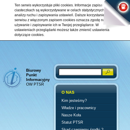
Ten serwis wykorzystuje pliki cookies. Informacje zapisane w
ciasteczkach są wykorzystywane w celach statystycznych,
analizy ruchu i zapisywania ustawień. Dalsze korzystanie z
serwisu z włączonym zapisem cookies oznacza zgodę na ich
używanie i zapisywanie ich w Twojej przeglądarce. W
ustawieniach przeglądarki możesz także zmienić ustawienia
dotyczące cookies.
Biurowy
Search
Punkt
Informacyjny
OW PTSR
O NAS
Kim jesteśmy?
Władze i pracownicy
Nasze Koła
Statut PTSR
Skąd czerpiemy środki ?