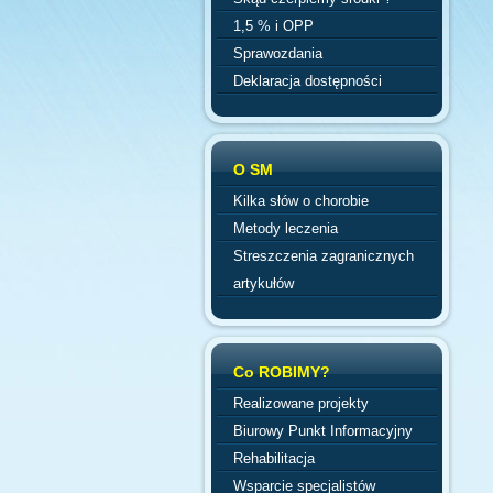
1,5 % i OPP
Sprawozdania
Deklaracja dostępności
O SM
Kilka słów o chorobie
Metody leczenia
Streszczenia zagranicznych
artykułów
Co ROBIMY?
Realizowane projekty
Biurowy Punkt Informacyjny
Rehabilitacja
Wsparcie specjalistów