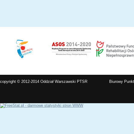
copyright © 2012-2014 Oddział Warszawski PTSR
Biurowy Punkt