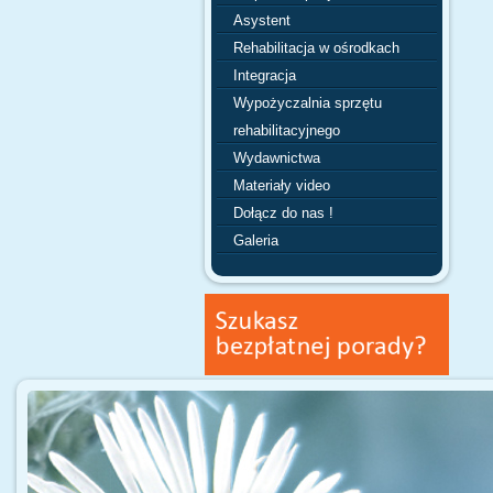
Asystent
Rehabilitacja w ośrodkach
Integracja
Wypożyczalnia sprzętu
rehabilitacyjnego
Wydawnictwa
Materiały video
Dołącz do nas !
Galeria