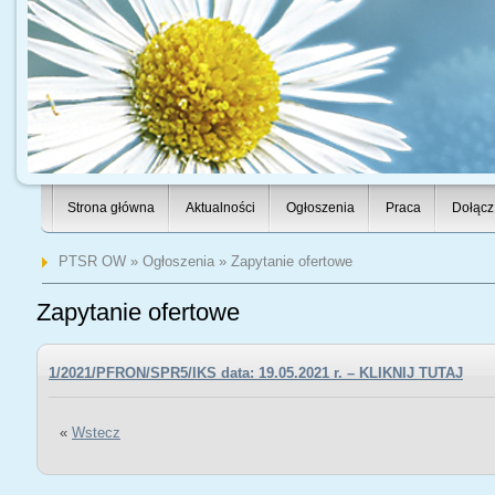
Strona główna
Aktualności
Ogłoszenia
Praca
Dołącz
PTSR OW
»
Ogłoszenia
» Zapytanie ofertowe
Zapytanie ofertowe
1/2021/PFRON/SPR5/IKS data: 19.05.2021 r. – KLIKNIJ TUTAJ
«
Wstecz