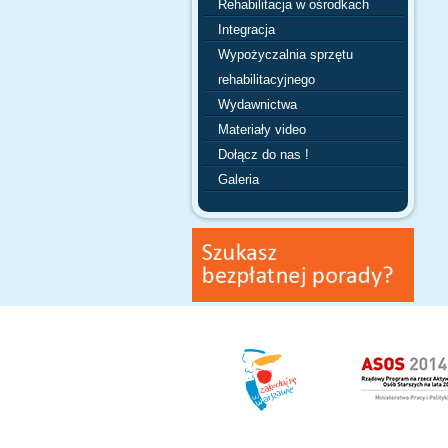
Rehabilitacja w ośrodkach
Integracja
Wypożyczalnia sprzętu
rehabilitacyjnego
Wydawnictwa
Materiały video
Dołącz do nas !
Galeria