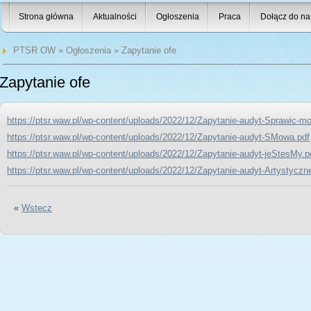
Strona główna
Aktualności
Ogłoszenia
Praca
Dołącz do na
PTSR OW
»
Ogłoszenia
» Zapytanie ofe
Zapytanie ofe
https://ptsr.waw.pl/wp-content/uploads/2022/12/Zapytanie-audyt-Sprawic-m
https://ptsr.waw.pl/wp-content/uploads/2022/12/Zapytanie-audyt-SMowa.pdf
https://ptsr.waw.pl/wp-content/uploads/2022/12/Zapytanie-audyt-jeStesMy.p
https://ptsr.waw.pl/wp-content/uploads/2022/12/Zapytanie-audyt-Artystyczne
«
Wstecz