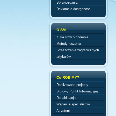
Sprawozdania
Deklaracja dostępności
O SM
Kilka słów o chorobie
Metody leczenia
Streszczenia zagranicznych
artykułów
Co ROBIMY?
Realizowane projekty
Biurowy Punkt Informacyjny
Rehabilitacja
Wsparcie specjalistów
Asystent