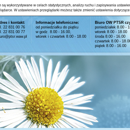
ch są wykorzystywane w celach statystycznych, analizy ruchu i zapisywania ustawi
glądarce. W ustawieniach przeglądarki możesz także zmienić ustawienia dotyczące
dres i kontakt:
Informacje telefoniczne:
Biuro OW PTSR cz
el. 22 831 00 76
od poniedziałku do piątku
poniedziałek 8.00 - 
el. 22 831 00 77
w godz. 8.00 - 16.00,
wtorek 8.00 - 18.00
iuro@ptsr.waw.pl
wtorek i czwartek 8.00 - 18.00
środa 8.00 - 16.00
czwartek 8.00 - 18.0
piątek 8.00 - 16.00