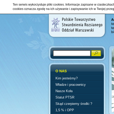
Ten serwis wykorzystuje pliki cookies. Informacje zapisane w ciasteczka
cookies oznacza zgodę na ich używanie i zapisywanie ich w Twojej prze
A
t
t
b
Search
O NAS
Kim jesteśmy?
Władze i pracownicy
Nasze Koła
Statut PTSR
Skąd czerpiemy środki ?
1,5 % i OPP