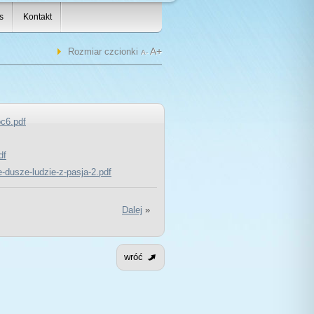
s
Kontakt
A+
Rozmiar czcionki
A-
oc6.pdf
df
-dusze-ludzie-z-pasja-2.pdf
Dalej
»
wróć