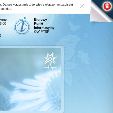
eń. Dalsze korzystanie z serwisu z włączonym zapisem
 cookies.
ynne:
Biurowy
16.00
Punkt
Informacyjny
OW PTSR
0