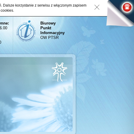
eń. Dalsze korzystanie z serwisu z włączonym zapisem
 cookies.
ynne:
Biurowy
16.00
Punkt
Informacyjny
OW PTSR
0