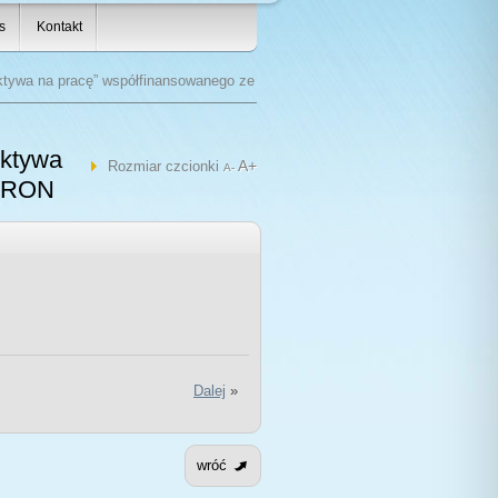
s
Kontakt
ktywa na pracę” współfinansowanego ze
ektywa
A+
Rozmiar czcionki
A-
PFRON
Dalej
»
wróć