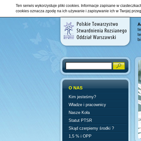
Ten serwis wykorzystuje pliki cookies. Informacje zapisane w ciasteczka
cookies oznacza zgodę na ich używanie i zapisywanie ich w Twojej prze
A
t
t
b
Search
O NAS
Kim jesteśmy?
Władze i pracownicy
Nasze Koła
Statut PTSR
Skąd czerpiemy środki ?
1,5 % i OPP