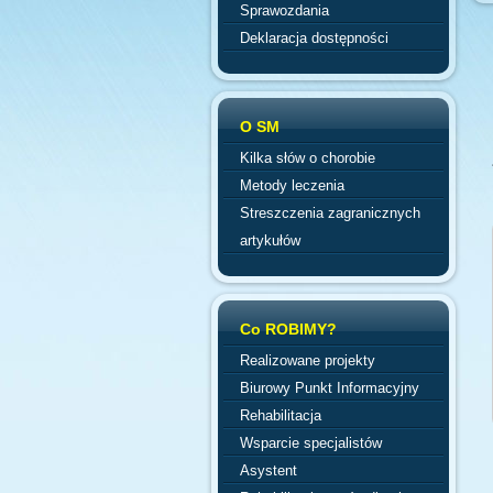
Sprawozdania
Deklaracja dostępności
O SM
Kilka słów o chorobie
Metody leczenia
Streszczenia zagranicznych
artykułów
Co ROBIMY?
Realizowane projekty
Biurowy Punkt Informacyjny
Rehabilitacja
Wsparcie specjalistów
Asystent