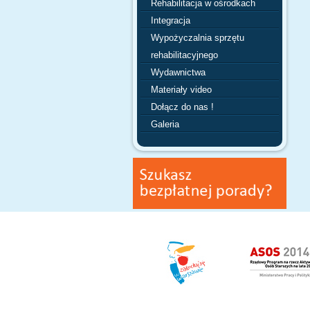
Rehabilitacja w ośrodkach
Integracja
Wypożyczalnia sprzętu
rehabilitacyjnego
Wydawnictwa
Materiały video
Dołącz do nas !
Galeria