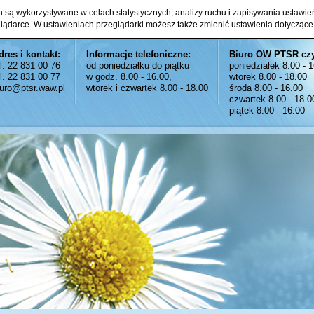
ch są wykorzystywane w celach statystycznych, analizy ruchu i zapisywania ustawi
glądarce. W ustawieniach przeglądarki możesz także zmienić ustawienia dotyczące
dres i kontakt:
Informacje telefoniczne:
Biuro OW PTSR cz
el. 22 831 00 76
od poniedziałku do piątku
poniedziałek 8.00 - 
el. 22 831 00 77
w godz. 8.00 - 16.00,
wtorek 8.00 - 18.00
iuro@ptsr.waw.pl
wtorek i czwartek 8.00 - 18.00
środa 8.00 - 16.00
czwartek 8.00 - 18.0
piątek 8.00 - 16.00