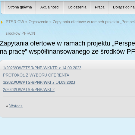
Strona główna
Aktualności
Ogłoszenia
Praca
Dołącz do na
PTSR OW
»
Ogłoszenia
» Zapytania ofertowe w ramach projektu „Perspe
środków PFRON
Zapytania ofertowe w ramach projektu „Persp
na pracę” współfinansowanego ze środków 
1/2023/OWPTSR/PNP/WKI/TR z 14.09.2023
PROTOKÓŁ Z WYBORU OFERENTA
1/2023/OWPTSR/PNP/WKI z 14.09.2023
2/2023/OWPTSR/PNP/WKI-2
«
Wstecz