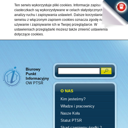
Ten serwis wykorzystuje pliki cookies. Informacje zapisane w
ciasteczkach są wykorzystywane w celach statystycznych,
analizy ruchu i zapisywania ustawień. Dalsze korzystanie z
serwisu z włączonym zapisem cookies oznacza zgodę na ich
używanie i zapisywanie ich w Twojej przeglądarce. W
ustawieniach przeglądarki możesz także zmienić ustawienia
dotyczące cookies.
Biurowy
Search
Punkt
Informacyjny
OW PTSR
O NAS
Kim jesteśmy?
Władze i pracownicy
Nasze Koła
Statut PTSR
Skąd czerpiemy środki ?