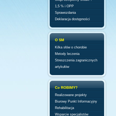
1,5 % i OPP
Sprawozdania
Deklaracja dostępności
O SM
Kilka słów o chorobie
Metody leczenia
Streszczenia zagranicznych
artykułów
Co ROBIMY?
Realizowane projekty
Biurowy Punkt Informacyjny
Rehabilitacja
Wsparcie specjalistów