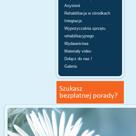
Asystent
Rehabilitacja w ośrodkach
Integracja
Wypożyczalnia sprzętu
rehabilitacyjnego
Wydawnictwa
Materiały video
Dołącz do nas !
Galeria