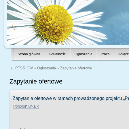
Strona główna
Aktualności
Ogłoszenia
Praca
Dołącz
PTSR OW
»
Ogłoszenia
» Zapytanie ofertowe
Zapytanie ofertowe
Zapytania ofertowe w ramach prowadzonego projektu „P
1/2026/PNP-KK