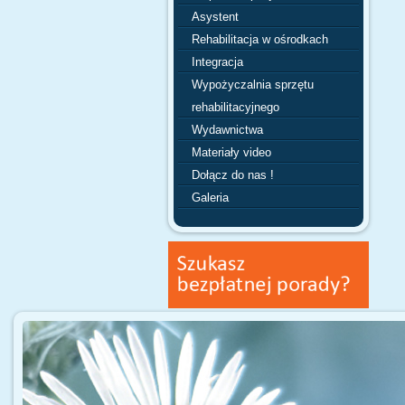
Asystent
Rehabilitacja w ośrodkach
Integracja
Wypożyczalnia sprzętu
rehabilitacyjnego
Wydawnictwa
Materiały video
Dołącz do nas !
Galeria