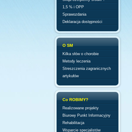
1,5 % i OPP
Sprawozdania
Deklaracja dostępności
O SM
Kilka słów o chorobie
Metody leczenia
Streszczenia zagranicznych
artykułów
Co ROBIMY?
Realizowane projekty
Biurowy Punkt Informacyjny
Rehabilitacja
Wsparcie specjalistów