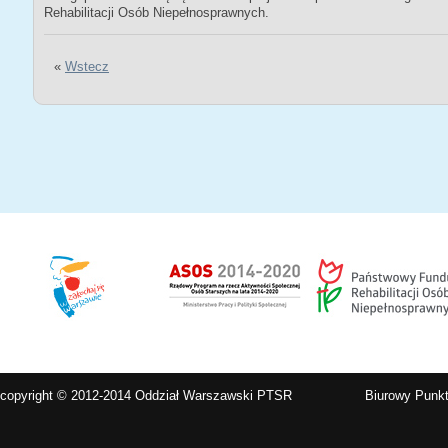
Rehabilitacji Osób Niepełnosprawnych.
«
Wstecz
copyright © 2012-2014 Oddział Warszawski PTSR
Biurowy Punkt