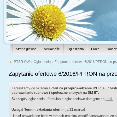
Strona główna
Aktualności
Ogłoszenia
Praca
Dołącz
PTSR OW
»
Ogłoszenia
» Zapytanie ofertowe 6/2016/PFRON na pr
Zapytanie ofertowe 6/2016/PFRON na prz
Zapraszamy do składania ofert na
przeprowadzenie IPD dla uczest
usprawnianie ruchowe i społeczne chorych na SM II”.
Szczegóły ogłoszenia i formularze zgłoszeniowe dostępne są
tutaj.
Uwaga! Termin składania ofert mija 31 marca!
Usługi prowadzone będą w ramach projektu współfinansowanego ze