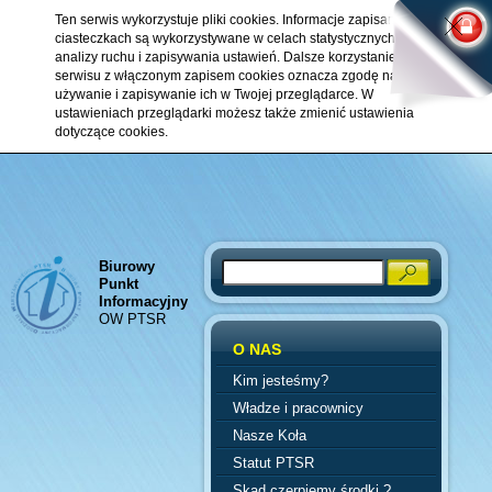
Ten serwis wykorzystuje pliki cookies. Informacje zapisane w
ciasteczkach są wykorzystywane w celach statystycznych,
analizy ruchu i zapisywania ustawień. Dalsze korzystanie z
serwisu z włączonym zapisem cookies oznacza zgodę na ich
używanie i zapisywanie ich w Twojej przeglądarce. W
ustawieniach przeglądarki możesz także zmienić ustawienia
dotyczące cookies.
Biurowy
Search
Punkt
Informacyjny
OW PTSR
O NAS
Kim jesteśmy?
Władze i pracownicy
Nasze Koła
Statut PTSR
Skąd czerpiemy środki ?