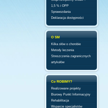
1,5 % i OPP
Sprawozdania
Deklaracja dostępności
O SM
Kilka słów o chorobie
Metody leczenia
Streszczenia zagranicznych
artykułów
Co ROBIMY?
Realizowane projekty
Biurowy Punkt Informacyjny
Rehabilitacja
Wsparcie specjalistów