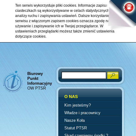
Ten serwis wykorzystuje pliki cookies. Informacje zapisane w
ciasteczkach są wykorzystywane w celach statystycznych,
analizy ruchu i zapisywania ustawień. Dalsze korzystanie z
serwisu z włączonym zapisem cookies oznacza zgodę na ich
używanie i zapisywanie ich w Twojej przeglądarce. W
ustawieniach przeglądarki możesz także zmienić ustawienia
dotyczące cookies.
Biurowy
Search
Punkt
Informacyjny
OW PTSR
O NAS
Kim jesteśmy?
Władze i pracownicy
Nasze Koła
Statut PTSR
Skąd czerpiemy środki ?