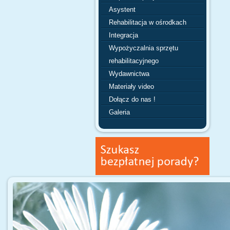
Asystent
Rehabilitacja w ośrodkach
Integracja
Wypożyczalnia sprzętu
rehabilitacyjnego
Wydawnictwa
Materiały video
Dołącz do nas !
Galeria