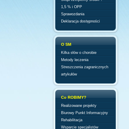
1,5 % i OPP
Sprawozdania
Deklaracja dostępności
O SM
Kilka słów o chorobie
Metody leczenia
Streszczenia zagranicznych
artykułów
Co ROBIMY?
Realizowane projekty
Biurowy Punkt Informacyjny
Rehabilitacja
Wsparcie specjalistów