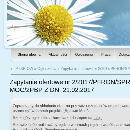
Strona główna
Aktualności
Ogłoszenia
Praca
Dołącz
PTSR OW
»
Ogłoszenia
» Zapytanie ofertowe nr 2/2017/PFRON/S
Zapytanie ofertowe nr 2/2017/PFRON/SPR
MOC/2PBP Z DN. 21.02.2017
Zapraszamy do składania ofert na przewóz uczestników drugich wars
przemocy” w ramach projektu „Sprawić Moc”
.
Szczegóły ogłoszenia i formularze dostępne są
tutaj.
Przewóz osób realizowany będzie w ramach projektu współfinanso
Rehabilitacji Osób Niepełnosprawnych.