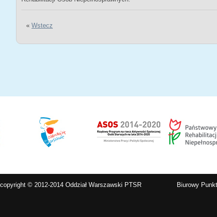
«
Wstecz
copyright © 2012-2014 Oddział Warszawski PTSR
Biurowy Punkt