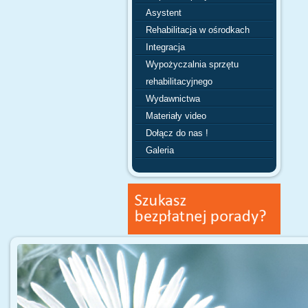
Asystent
Rehabilitacja w ośrodkach
Integracja
Wypożyczalnia sprzętu
rehabilitacyjnego
Wydawnictwa
Materiały video
Dołącz do nas !
Galeria