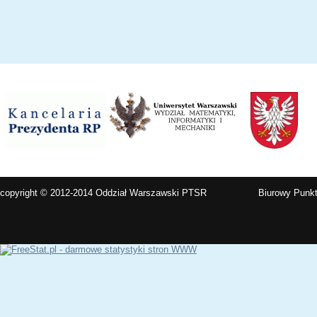
copyright © 2012-2014 Oddział Warszawski PTSR
Biurowy Punkt