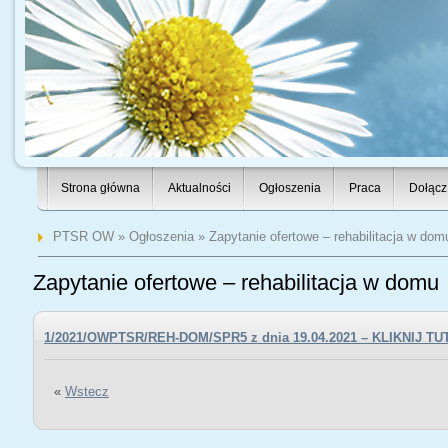
Strona główna
Aktualności
Ogłoszenia
Praca
Dołącz
PTSR OW
»
Ogłoszenia
» Zapytanie ofertowe – rehabilitacja w dom
Zapytanie ofertowe – rehabilitacja w domu
1/2021/OWPTSR/REH-DOM/SPR5 z dnia 19.04.2021 – KLIKNIJ TU
«
Wstecz