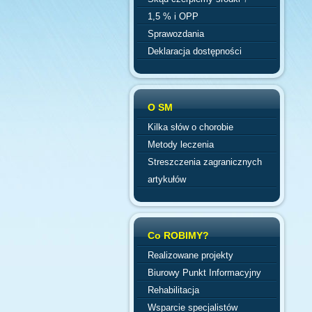
1,5 % i OPP
Sprawozdania
Deklaracja dostępności
O SM
Kilka słów o chorobie
Metody leczenia
Streszczenia zagranicznych
artykułów
Co ROBIMY?
Realizowane projekty
Biurowy Punkt Informacyjny
Rehabilitacja
Wsparcie specjalistów