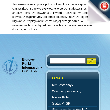
Ten serwis wykorzystuje pliki cookies. Informacje zapisane w
ciasteczkach są wykorzystywane w celach statystycznych,
analizy ruchu i zapisywania ustawień. Dalsze korzystanie z
serwisu z włączonym zapisem cookies oznacza zgodę na ich
używanie i zapisywanie ich w Twojej przeglądarce. W
ustawieniach przeglądarki możesz także zmienić ustawienia
dotyczące cookies.
Biurowy
Search
Punkt
Informacyjny
OW PTSR
O NAS
Kim jesteśmy?
Władze i pracownicy
Nasze Koła
Statut PTSR
Skąd czerpiemy środki ?